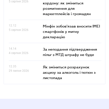
5 серпня 2026
кордону: як зміниться
розмитнення для
маркетплейсів і громадян
12.12
Мінфін зобов'язав вносити IMEI
5 серпня 2026
смартфонів у митну
декларацію
14.14
За неподання підтвердження
4 серпня 2026
пільг з МТД штрафу не буде
12.35
Як зміниться розрахунок
29 липня 2026
акцизу за алкоголь і тютюн з
листопада