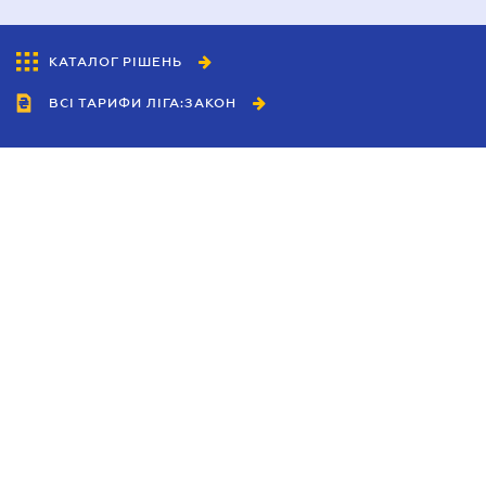
КАТАЛОГ РІШЕНЬ
ВСІ ТАРИФИ ЛІГА:ЗАКОН
Співробітництво
Агенти
Дилери
Політика конфіденційності
Умови використання сайту
Реклама
Блог
Новини компанії
Керівництва
Каталоги компаній