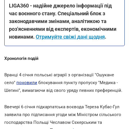
LIGA360 - надійне джерело інформації під
час воєнного стану. Спеціальний блок з
законодавчими змінами, аналітикою та
роз'ясненнями від експертів, економічними
новинами.
Отримуйте свіжі дані щодня
.
Хронологія подій
Вранці 4 січня польські аграрії з організації "Ошукане
село"
поновили
блокування пункту пропуску "Медика -
Шегині", вимагаючи від свого уряду певних преференцій.
Ввечері 6 січня підкарпатська воєвода Тереза Кубас-Гул
заявила про підписання угоди між Міністром сільського
господарства Польщі Чеславом Сєкерським та