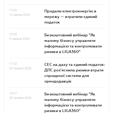
17.09
Продали електроенергію в
13 липня 2026
мережу — втратили єдиний
податок
10.55
Безкоштовний вебінар "Як
3 червня 2026
малому бізнесу управляти
інформацією та контролювати
ризики в LIGA360"
17.03
СЕС на даху та єдиний податок:
29 травня 2026
ДПС роз’яснила ризики втрати
спрощеної системи для
орендодавців
10.07
Безкоштовний вебінар "Як
29 травня 2026
малому бізнесу управляти
інформацією та контролювати
ризики в LIGA360"