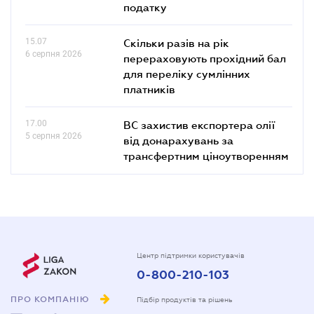
податку
15.07
Скільки разів на рік
6 серпня 2026
перераховують прохідний бал
для переліку сумлінних
платників
17.00
ВС захистив експортера олії
5 серпня 2026
від донарахувань за
трансфертним ціноутворенням
Центр підтримки користувачів
0-800-210-103
ПРО КОМПАНІЮ
Підбір продуктів та рішень