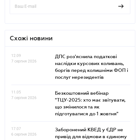
Схожі новини
12.09
ДПС роз'яснила податкові
7 серпня 2026
наслідки курсових коливань,
боргів перед колишніми ФОП і
послуг нерезидентів
11.05
Безкоштовний вебінар
7 серпня 2026
"ТЦУ-2025: хто має звітувати,
що змінилося та як
підготуватися до 1 жовтня"
17.07
Заборонений КВЕД у ЄДР не
6 серпня 2026
привід для відмови в єдиному