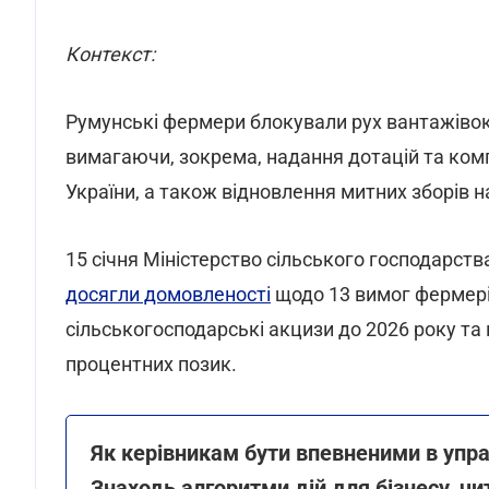
Контекст:
Румунські фермери блокували рух вантажівок 
вимагаючи, зокрема, надання дотацій та компе
України, а також відновлення митних зборів 
15 січня Міністерство сільського господарств
досягли домовленості
щодо 13 вимог фермерів
сільськогосподарські акцизи до 2026 року т
процентних позик.
Як керівникам бути впевненими в упр
Знаходь алгоритми дій для бізнесу, ч