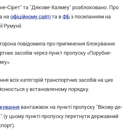
не-Сірет" та "Дякове-Халмеу" розблоковано. Про
а на
офіційному сайті
та в
ФБ
з посиланням на
ї Румунії.
 сторона повідомила про припинення блокування
тних засобів через пункт пропуску «Порубне-
меу».
я всіх категорій транспортних засобів на цих
здійснюється у встановленому порядку.
окування
вантажівок на пункті пропуску "Вікову-де-
к" (у цьому пункті пропуску перетнути державний
порт).