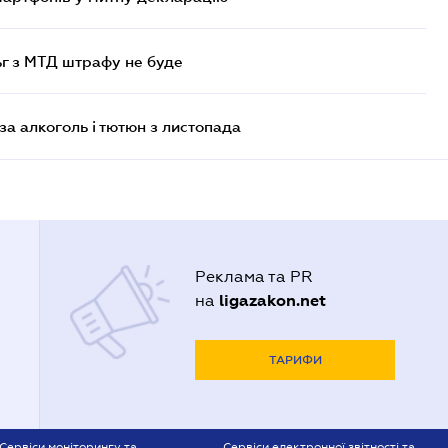
ьг з МТД штрафу не буде
за алкоголь і тютюн з листопада
Реклама та PR
ligazakon.net
на
ТАРИФИ
Сервіси моніторингу та
Сервіси електронної звітності та