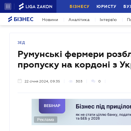
БІЗНЕСУ
ЮРИСТУ
БУ
БІЗНЕС
Новини
Аналітика
Інтерв'ю
П
ЗЕД
Румунські фермери розбл
пропуску на кордоні з У
22 січня 2024, 09:35
303
0
Реклама