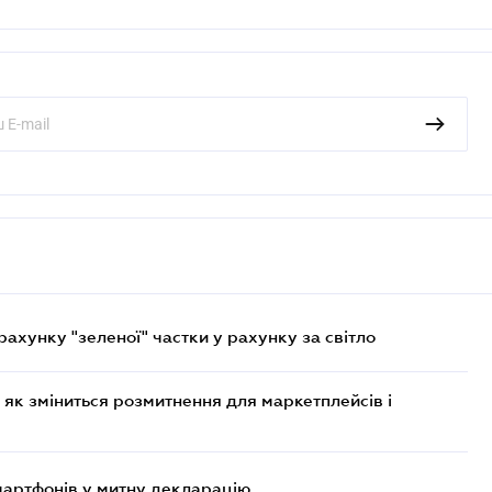
хунку "зеленої" частки у рахунку за світло
 як зміниться розмитнення для маркетплейсів і
смартфонів у митну декларацію