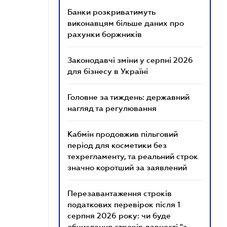
Банки розкриватимуть
виконавцям більше даних про
рахунки боржників
Законодавчі зміни у серпні 2026
для бізнесу в Україні
Головне за тиждень: державний
нагляд та регулювання
Кабмін продовжив пільговий
період для косметики без
техрегламенту, та реальний строк
значно коротший за заявлений
Перезавантаження строків
податкових перевірок після 1
серпня 2026 року: чи буде
обчислення строків давності "з