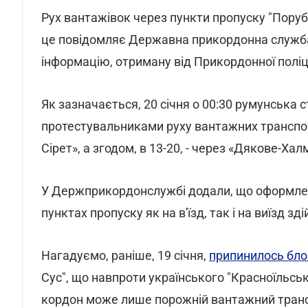
Рух вантажівок через пункти пропуску "Поруб
це повідомляє Державна прикордонна служб
інформацію, отриману від Прикордонної поліці
Як зазначається, 20 січня о 00:30 румунська
протестувальниками руху вантажних транспор
Сірет», а згодом, в 13-20, - через «Дякове-Хал
У Держприкордонслужбі додали, що оформленн
пунктах пропуску як на в'їзд, так і на виїзд 
Нагадуємо, раніше, 19 січня,
припинилось бл
Сус", що навпроти українського "Красноїльсь
кордон може лише порожній вантажний транс