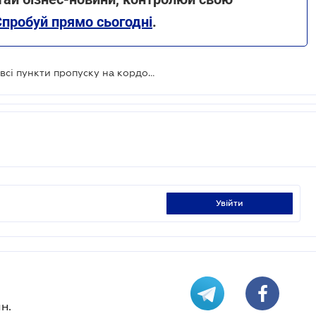
Спробуй прямо сьогодні
.
Румунські фермери розблокували всі пункти пропуску на кордоні з Україною
увійти
н.