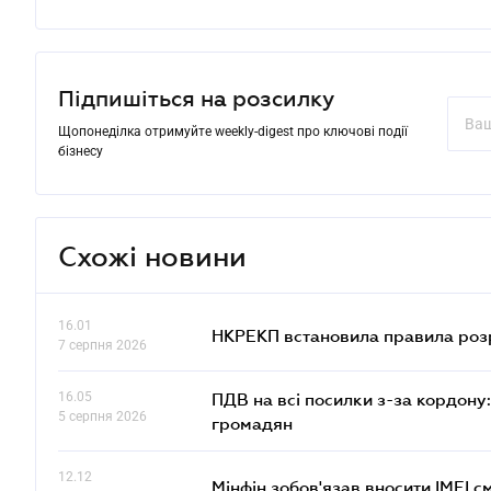
Підпишіться на розсилку
Щопонеділка отримуйте weekly-digest про ключові події
бізнесу
Схожі новини
16.01
НКРЕКП встановила правила розра
7 серпня 2026
16.05
ПДВ на всі посилки з-за кордону:
5 серпня 2026
громадян
12.12
Мінфін зобов'язав вносити IMEI 