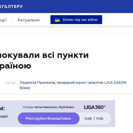
ХГАЛТЕРУ
одії
Актуально
Бізнес під час війни
окували всі пункти
країною
Автор:
Людмила Присяжна, провідний юрист-аналітик LIGA ZAKON
Бізнес