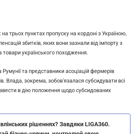
на трьох пунктах пропуску на кордоні з Україною,
нсацій збитків, яких вони зазнали від імпорту з
на товари українського походження.
а Румунії та представники асоціацій фермерів
. Влада, зокрема, зобов'язалася субсидувати всі
а ввести в дію положення щодо субсидованих
авлінських рішеннях? Завдяки LIGA360.
итай бізнес-новини, контролюй свою