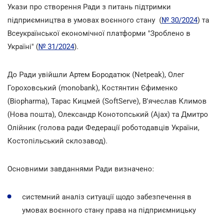
Укази про створення Ради з питань підтримки
підприємництва в умовах воєнного стану (
№ 30/2024
) та
Всеукраїнської економічної платформи "Зроблено в
Україні" (
№ 31/2024
).
До Ради увійшли Артем Бородатюк (Netpeak), Олег
Гороховський (monobank), Костянтин Єфименко
(Biopharma), Тарас Кицмей (SoftServe), В'ячеслав Климов
(Нова пошта), Олександр Конотопський (Ajax) та Дмитро
Олійник (голова ради Федерації роботодавців України,
Костопільський склозавод).
Основними завданнями Ради визначено:
системний аналіз ситуації щодо забезпечення в
умовах воєнного стану права на підприємницьку