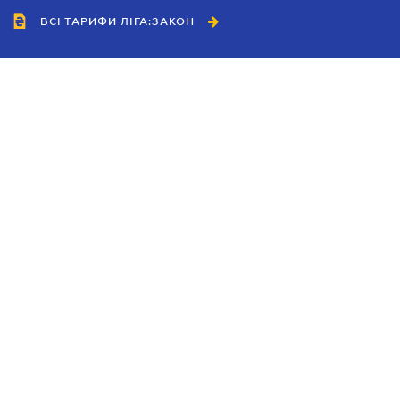
ВСІ ТАРИФИ ЛІГА:ЗАКОН
Співробітництво
Агенти
Дилери
Політика конфіденційності
Умови використання сайту
Реклама
Блог
Новини компанії
Керівництва
Каталоги компаній
Теми в центрі уваги
Підтримка та контакти