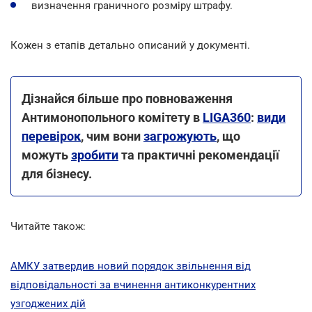
визначення граничного розміру штрафу.
Кожен з етапів детально описаний у документі.
Дізнайся більше про повноваження
Антимонопольного комітету в
LIGA360
:
види
перевірок
, чим вони
загрожують
, що
можуть
зробити
та практичні рекомендації
для бізнесу.
Читайте також:
АМКУ затвердив новий порядок звільнення від
відповідальності за вчинення антиконкурентних
узгоджених дій