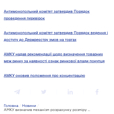
Антимонопольний комітет затвердив Порядок
проведення перевірок
Антимонопольний комітет затвердив Порядок ведення і
доступу до Держреєстру змов на торгах
АМКУ надав рекомендації щодо визначення товарних
меж ринку за наявності ознак ринкової влади покупця
АМКУ оновив положення про концентрацію
Головна
/
Новини
/
АМКУ визначив механізм розрахунку розміру штрафів