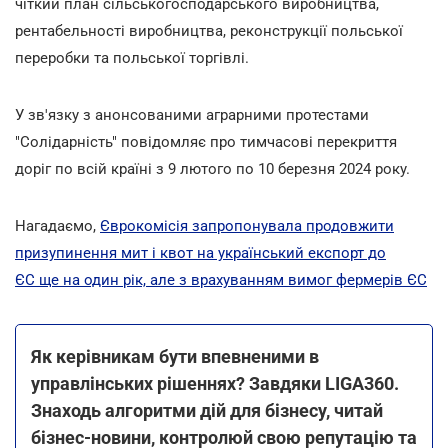
чіткий план сільськогосподарського виробництва,
рентабельності виробництва, реконструкції польської
переробки та польської торгівлі.
У зв'язку з анонсованими аграрними протестами
"Солідарність" повідомляє про тимчасові перекриття
доріг по всій країні з 9 лютого по 10 березня 2024 року.
Нагадаємо,
Єврокомісія запропонувала продовжити
призупинення мит і квот на український експорт до
ЄС ще на один рік, але з врахуванням вимог фермерів ЄС
Як керівникам бути впевненими в
управлінських рішеннях? Завдяки LIGA360.
Знаходь алгоритми дій для бізнесу, читай
бізнес-новини, контролюй свою репутацію та