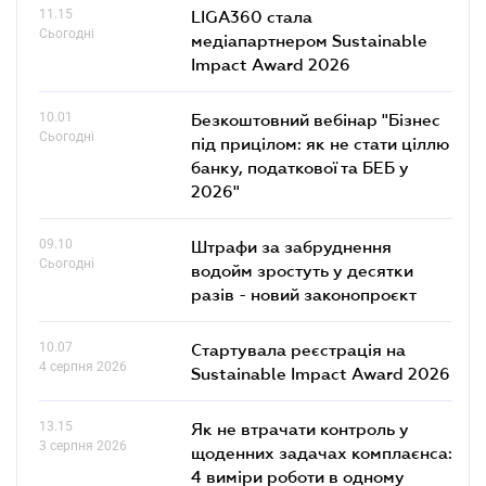
11.15
LIGA360 стала
Сьогодні
медіапартнером Sustainable
Impact Award 2026
10.01
Безкоштовний вебінар "Бізнес
Сьогодні
під прицілом: як не стати ціллю
банку, податкової та БЕБ у
2026"
09.10
Штрафи за забруднення
Сьогодні
водойм зростуть у десятки
разів - новий законопроєкт
10.07
Стартувала реєстрація на
4 серпня 2026
Sustainable Impact Award 2026
13.15
Як не втрачати контроль у
3 серпня 2026
щоденних задачах комплаєнса:
4 виміри роботи в одному