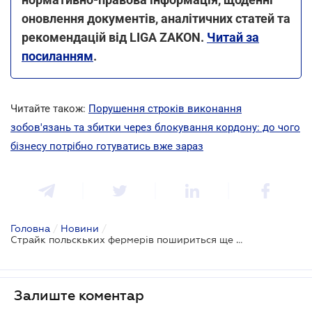
оновлення документів, аналітичних статей та
рекомендацій від LIGA ZAKON.
Читай за
посиланням
.
Читайте також:
Порушення строків виконання
зобов'язань та збитки через блокування кордону: до чого
бізнесу потрібно готуватись вже зараз
Головна
/
Новини
/
Страйк польскьких фермерів пошириться ще на один на пункт пропуску - Держмитслужба
Залиште коментар