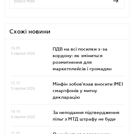
Схожі новини
16.05
ПДВ на всі посилки з-за
5 серпня 2026
кордону: як зміниться
розмитнення для
маркетплейсів і громадян
12.12
Мінфін зобов'язав вносити IMEI
5 серпня 2026
смартфонів у митну
декларацію
14.14
За неподання підтвердження
4 серпня 2026
пільг з МТД штрафу не буде
12.35
Як зміниться розрахунок