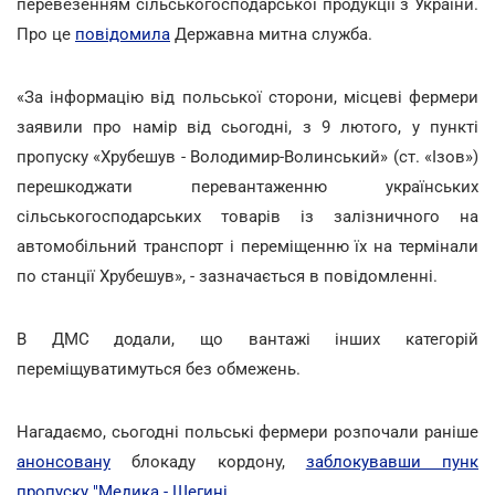
перевезенням сільськогосподарської продукції з України.
Про це
повідомила
Державна митна служба.
«За інформацію від польської сторони, місцеві фермери
заявили про намір від сьогодні, з 9 лютого, у пункті
пропуску «Хрубешув - Володимир-Волинський» (ст. «Ізов»)
перешкоджати перевантаженню українських
сільськогосподарських товарів із залізничного на
автомобільний транспорт і переміщенню їх на термінали
по станції Хрубешув», - зазначається в повідомленні.
В ДМС додали, що вантажі інших категорій
переміщуватимуться без обмежень.
Нагадаємо, сьогодні польські фермери розпочали раніше
анонсовану
блокаду кордону,
заблокувавши пунк
пропуску "Медика - Шегині
.