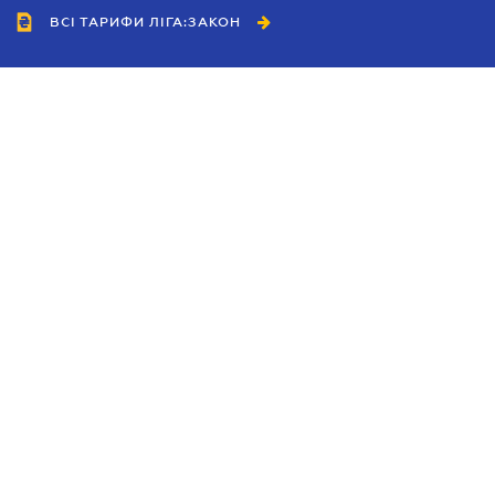
ВСІ ТАРИФИ ЛІГА:ЗАКОН
Співробітництво
Агенти
Дилери
Політика конфіденційності
Умови використання сайту
Реклама
Блог
Новини компанії
Керівництва
Каталоги компаній
Теми в центрі уваги
Підтримка та контакти