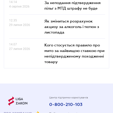
14.14
За неподання підтвердження
4 серпня 2026
пільг з МТД штрафу не буде
12.35
Як зміниться розрахунок
29 липня 2026
акцизу за алкоголь і тютюн з
листопада
14.07
Кого стосується правило про
27 липня 2026
мито за найвищою ставкою при
непідтвердженому походженні
товару
Центр підтримки користувачів
0-800-210-103