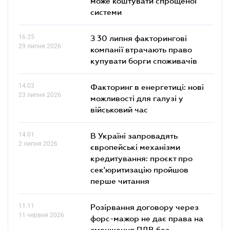
може коштувати спрощеної
системи
16.25
З 30 липня факторингові
29 липня 2026
компанії втрачають право
купувати борги споживачів
14.03
Факторинг в енергетиці: нові
23 липня 2026
можливості для галузі у
військовий час
14.01
В Україні запровадять
2 липня 2026
європейські механізми
кредитування: проєкт про
сек'юритизацію пройшов
перше читання
11.11
Розірвання договору через
11 червня 2026
форс-мажор не дає права на
зменшення ПДВ без