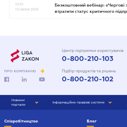
10.01
Безкоштовний вебінар: «Чергові з
15 липня 2026
втратити статус критичного підп
Центр підтримки користувачів
0-800-210-103
Підбір продуктів та рішень
ПРО КОМПАНІЮ
0-800-210-102
Новинні
Інформаційно-правові системи
портали
ЮРЛІГА
Право України
Співробітництво
Блог
БІЗНЕС
ГРАНД