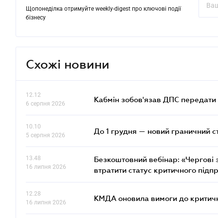
Щопонеділка отримуйте weekly-digest про ключові події
бізнесу
Схожі новини
12.12
Кабмін зобов'язав ДПС передати 
6 серпня 2026
10.10
До 1 грудня — новий граничний с
5 серпня 2026
13.48
Безкоштовний вебінар: «Чергові з
16 липня 2026
втратити статус критичного підп
12.28
КМДА оновила вимоги до критичн
16 липня 2026