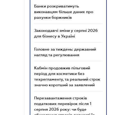
Банки розкриватимуть
виконавцям більше даних про
рахунки боржників
Законодавчі зміни у серпні 2026
для бізнесу в Україні
Головне за тиждень: державний
нагляд та регулювання
Кабмін продовжив пільговий
період для косметики без
техрегламенту, та реальний строк
значно коротший за заявлений
Перезавантаження строків
податкових перевірок після 1
серпня 2026 року: чи буде
обчислення строків давності "з