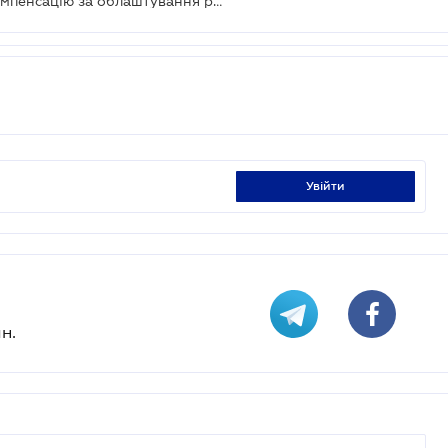
Роботодавці зможуть отримати компенсацію за облаштування робочого місця для людини з інвалідністю через "Дію"
увійти
н.