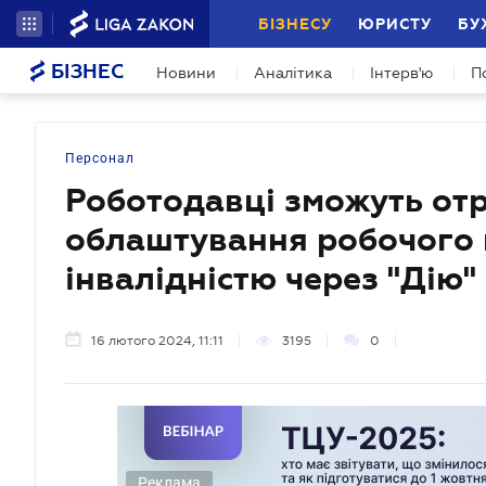
БІЗНЕСУ
ЮРИСТУ
БУ
БІЗНЕС
Новини
Аналітика
Інтерв'ю
П
Персонал
Роботодавці зможуть от
облаштування робочого 
інвалідністю через "Дію"
16 лютого 2024, 11:11
3195
0
Реклама