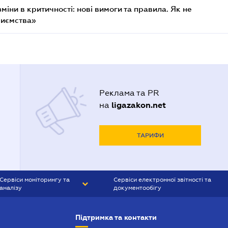
міни в критичності: нові вимоги та правила. Як не
риємства»
Реклама та PR
ligazakon.net
на
ТАРИФИ
Сервіси моніторингу та
Сервіси електронної звітності та
аналізу
документообігу
CONTR AGENT
Liga:REPORT
Підтримка та контакти
SMS-МАЯК