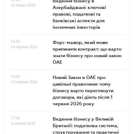
Ведення бізнесу в
10 липня 2026
Азербайджані: ключові
правові, податкові та
банківські аcпекти для
іноземних інвесторів
14.09
Форс-мажор, який може
16 червня 2026
припинити контракт: що варто
знати бізнесу про новий закон
ОАЕ
14.03
Новий Закон в ОАЕ про
15 червня 2026
цивільні правочини: чому
бізнесу варто переглянути
договори, які діють після 1
червня 2026 року
17.04
Ведення бізнесу у Великій
5 червня 2026
Британії: податкова система,
структурування та практичні