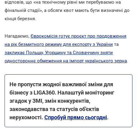
відповів, що «на технічному рівні ми перебуваємо на
фінальній стадії», а обсяги квот мають бути визначені до
кінця березня.
Нагадаємо,
Єврокомісія готує проєкт про продовження
на рік безмитного режиму для експорту з України
та
закликає Польщу, Угорщину та Словаччину зняти
одностороннє обмеження на імпорт українського зерна
.
Не пропусти жодної важливої зміни для
бізнесу з LIGA360. Налаштуй моніторинг
згадок у ЗМІ, змін конкурентів,
законодавства та статусів об'єктів
нерухомості.
Спробуй прямо сьогодні
.