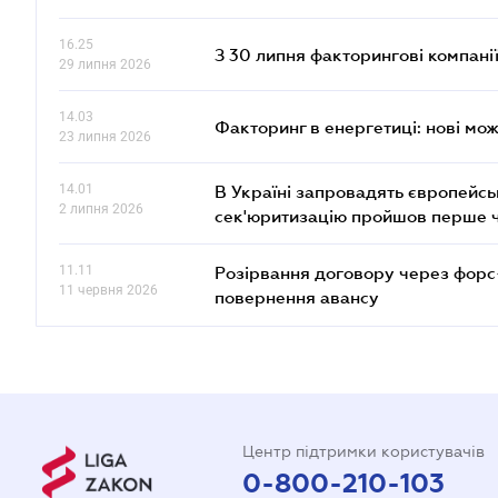
16.25
З 30 липня факторингові компані
29 липня 2026
14.03
Факторинг в енергетиці: нові мож
23 липня 2026
14.01
В Україні запровадять європейсь
2 липня 2026
сек'юритизацію пройшов перше 
11.11
Розірвання договору через форс
11 червня 2026
повернення авансу
Центр підтримки користувачів
0-800-210-103