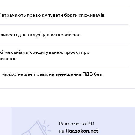
ї втрачають право купувати борги споживачів
ливості для галузі у військовий час
кі механізми кредитування: проєкт про
читання
-мажор не дає права на зменшення ПДВ без
Реклама та PR
ligazakon.net
на