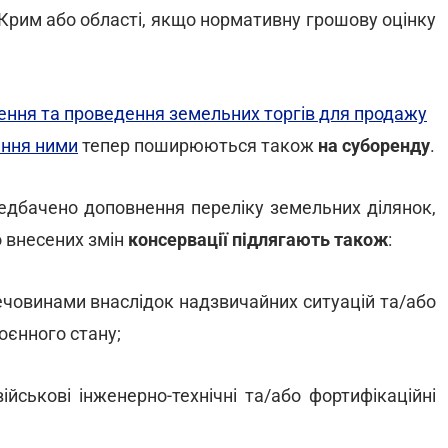
і Крим або області, якщо нормативну грошову оцінку
ення та проведення земельних торгів для продажу
ання ними
тепер поширюються також
на суборенду
.
дбачено доповнення переліку земельних ділянок,
о внесених змін
консервації підлягають також
:
речовинами внаслідок надзвичайних ситуацій та/або
воєнного стану;
ійськові інженерно-технічні та/або фортифікаційні