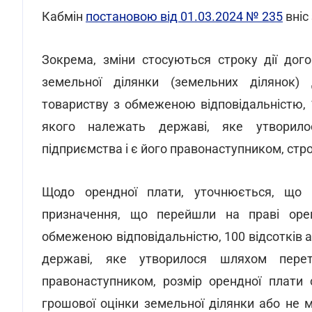
Кабмін
постановою від 01.03.2024 № 235
вніс
Зокрема, зміни стосуються строку дії дог
земельної ділянки (земельних ділянок) 
товариству з обмеженою відповідальністю, 1
якого належать державі, яке утворил
підприємства і є його правонаступником, стро
Щодо орендної плати, уточнюється, що д
призначення, що перейшли на праві орен
обмеженою відповідальністю, 100 відсотків а
державі, яке утворилося шляхом пере
правонаступником, розмір орендної плати 
грошової оцінки земельної ділянки або не 