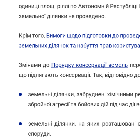
одиниці площі ріллі по Автономній Республіц
земельної ділянки не проведено.
Крім того,
Вимоги щодо підготовки до провед
земельних ділянок та набуття прав користув
Змінами до
Порядку консервації земель
пере
що підлягають консервації. Так, відповідно д
земельні ділянки, забруднені хімічними 
збройної агресії та бойових дій під час дії 
земельні ділянки, на яких розташовані в
споруди.