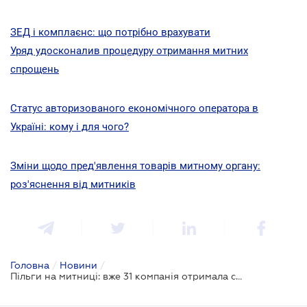
ЗЕД і комплаєнс: що потрібно врахувати
Уряд удосконалив процедуру отримання митних
спрощень
Статус авторизованого економічного оператора в
Україні: кому і для чого?
Зміни щодо пред'явлення товарів митному органу:
роз'яснення від митників
Головна
/
Новини
/
Пільги на митниці: вже 31 компанія отримала статус авторизованого економічного оператора