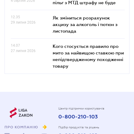
4 серпня 2026
пільг з МТД штрафу не буде
12.35
Як зміниться розрахунок
29 липня 2026
акцизу за алкоголь і тютюн з
листопада
14.07
Кого стосується правило про
27 липня 2026
мито за найвищою ставкою при
непідтвердженому походженні
товару
Центр підтримки користувачів
0-800-210-103
ПРО КОМПАНІЮ
Підбір продуктів та рішень