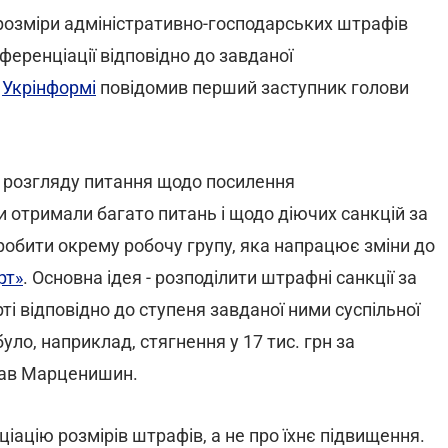
розміри адміністративно-господарських штрафів
ференціації відповідно до завданої
в
Укрінформі
повідомив перший заступник голови
ля розгляду питання щодо посилення
и отримали багато питань і щодо діючих санкцій за
зробити окрему робочу групу, яка напрацює зміни до
рт»
. Основна ідея - розподілити штрафні санкції за
 відповідно до ступеня завданої ними суспільної
уло, наприклад, стягнення у 17 тис. грн за
азав Марценишин.
іацію розмірів штрафів, а не про їхнє підвищення.