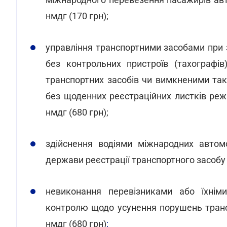
нмдг (170 грн);
управління транспортними засобами при 
без контрольних пристроїв (тахографів
транспортних засобів чи вимкненими та
без щоденних реєстраційних листків режи
нмдг (680 грн);
здійснення водіями міжнародних автом
держави реєстрації транспортного засобу -
невиконання перевізниками або їхнім
контролю щодо усунення порушень транс
нмдг (680 грн)
;