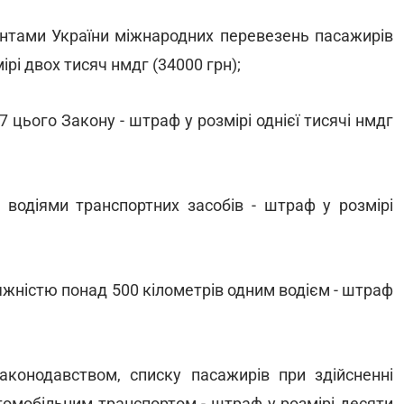
нтами України міжнародних перевезень пасажирів
ірі двох тисяч нмдг (34000 грн);
цього Закону - штраф у розмірі однієї тисячі нмдг
 водіями транспортних засобів - штраф у розмірі
жністю понад 500 кілометрів одним водієм - штраф
законодавством, списку пасажирів при здійсненні
омобільним транспортом - штраф у розмірі десяти