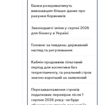
Банки розкриватимуть
виконавцям більше даних про
рахунки боржників
Законодавчі зміни у серпні 2026
для бізнесу в Україні
Головне за тиждень: державний
нагляд та регулювання
Кабмін продовжив пільговий
період для косметики без
техрегламенту, та реальний строк
значно коротший за заявлений
Перезавантаження строків
податкових перевірок після 1
серпня 2026 року: чи буде
обчислення строків давності "з