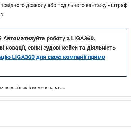
дповідного дозволу або подільного вантажу - штраф
о.
? Автоматизуйте роботу з LIGA360.
і новації, свіжі судові кейси та діяльність
цію LIGA360 для своєї компанії прямо
Розміри штрафів для автомобільних перевізників можуть переглянути