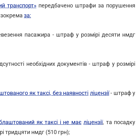
ий транспорт»
передбачено штрафи за порушення
, зокрема
за:
ревезення пасажира - штраф у розмірі десяти нмдг
дсутності необхідних документів - штраф у розмірі
тованого як таксі, без наявності
ліцензії
- штраф у
блаштований як таксі і не має
ліцензії
, та посадку
рі тридцяти нмдг (510 грн);