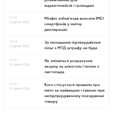
маркетплейсів і громадян
12.12
Мінфін зобов'язав вносити IMEI
5 серпня 2026
смартфонів у митну
декларацію
14.14
За неподання підтвердження
4 серпня 2026
пільг з МТД штрафу не буде
12.35
Як зміниться розрахунок
29 липня 2026
акцизу за алкоголь і тютюн з
листопада
14.07
Кого стосується правило про
27 липня 2026
мито за найвищою ставкою при
непідтвердженому походженні
товару