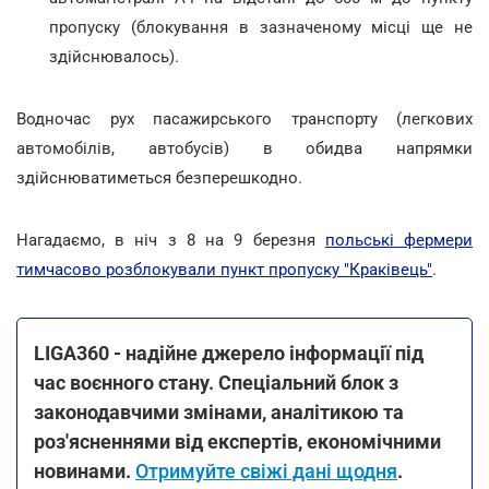
пропуску (блокування в зазначеному місці ще не
здійснювалось).
Водночас рух пасажирського транспорту (легкових
автомобілів, автобусів) в обидва напрямки
здійснюватиметься безперешкодно.
Нагадаємо, в ніч з 8 на 9 березня
польські фермери
тимчасово розблокували пункт пропуску "Краківець"
.
LIGA360 - надійне джерело інформації під
час воєнного стану. Спеціальний блок з
законодавчими змінами, аналітикою та
роз'ясненнями від експертів, економічними
новинами.
Отримуйте свіжі дані щодня
.