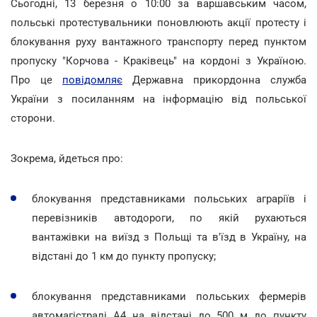
Сьогодні, 13 березня о 10:00 за варшавським часом,
польські протестувальники поновлюють акції протесту і
блокування руху вантажного транспорту перед пунктом
пропуску "Корчова - Краківець" на кордоні з Україною.
Про це
повідомляє
Державна прикордонна служба
України з посиланням на інформацію від польської
сторони.
Зокрема, йдеться про:
блокування представниками польських аграріїв і
перевізників автодороги, по якій рухаються
вантажівки на виїзд з Польщі та в'їзд в Україну, на
відстані до 1 км до пункту пропуску;
блокування представниками польських фермерів
автомагістралі А4 на відстані до 500 м до пункту