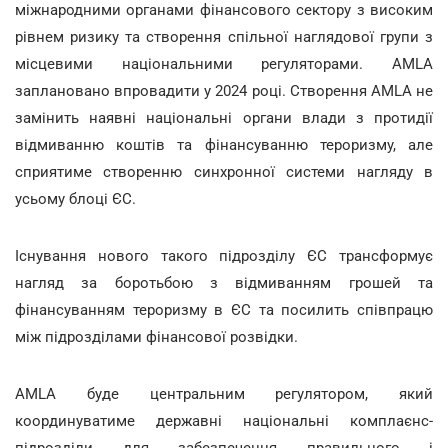
міжнародними органами фінансового сектору з високим
рівнем ризику та створення спільної наглядової групи з
місцевими національними регуляторами. AMLA
заплановано впровадити у 2024 році. Створення AMLA не
замінить наявні національні органи влади з протидії
відмиванню коштів та фінансуванню тероризму, але
сприятиме створенню синхронної системи нагляду в
усьому блоці ЄС.
Існування нового такого підрозділу ЄС трансформує
нагляд за боротьбою з відмиванням грошей та
фінансуванням тероризму в ЄС та посилить співпрацю
між підрозділами фінансової розвідки.
AMLA буде центральним регулятором, який
координуватиме державні національні комплаєнс-
підрозділи для забезпечення правильного і