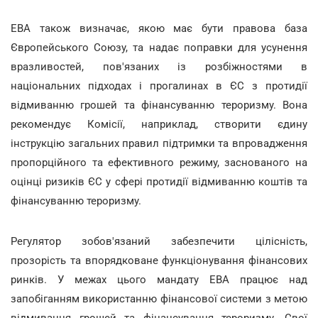
ЕВА також визначає, якою має бути правова база
Європейського Союзу, та надає поправки для усунення
вразливостей, пов'язаних із розбіжностями в
національних підходах і прогалинах в ЄС з протидії
відмиванню грошей та фінансуванню тероризму. Вона
рекомендує Комісії, наприклад, створити єдину
інструкцію загальних правил підтримки та впровадження
пропорційного та ефективного режиму, заснованого на
оцінці ризиків ЄС у сфері протидії відмиванню коштів та
фінансуванню тероризму.
Регулятор зобов'язаний забезпечити цілісність,
прозорість та впорядковане функціонування фінансових
ринків. У межах цього мандату ЕВА працює над
запобіганням використанню фінансової системи з метою
відмивання грошей та фінансування тероризму. Свої