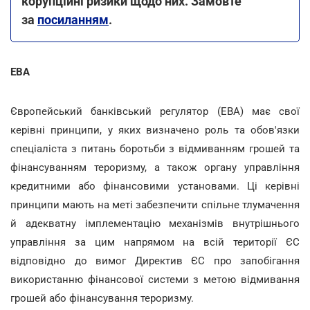
корупційні ризики щодо них. Замовте
за
посиланням
.
EBA
Європейський банківський регулятор (EBA) має свої
керівні принципи, у яких визначено роль та обов'язки
спеціаліста з питань боротьби з відмиванням грошей та
фінансуванням тероризму, а також органу управління
кредитними або фінансовими установами. Ці керівні
принципи мають на меті забезпечити спільне тлумачення
й адекватну імплементацію механізмів внутрішнього
управління за цим напрямом на всій території ЄС
відповідно до вимог Директив ЄС про запобігання
використанню фінансової системи з метою відмивання
грошей або фінансування тероризму.