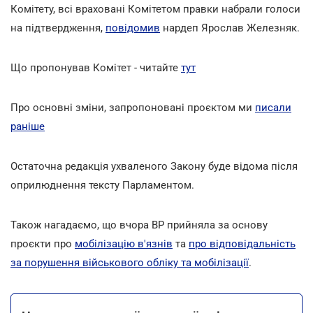
Комітету, всі враховані Комітетом правки набрали голоси
на підтвердження,
повідомив
нардеп Ярослав Железняк.
Що пропонував Комітет - читайте
тут
Про основні зміни, запропоновані проєктом ми
писали
раніше
Остаточна редакція ухваленого Закону буде відома після
оприлюднення тексту Парламентом.
Також нагадаємо, що вчора ВР прийняла за основу
проєкти про
мобілізацію в'язнів
та
про відповідальність
за порушення військового обліку та мобілізації
.