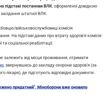
а підставі постанови ВЛК
, оформленої довідкою
 засідання штатної ВЛК.
жбовцю/військовослужбовиці комісія
ння. На підставі даних про втрату здоров'я комісія
та соціальної реабілітації.
е залежить від місця проживання, отримати
но
, звернувшись до закладу охорони здоров'я (за
о лікаря), де підготують відповідні документи.
межено придатний". Міноборони вже оновило