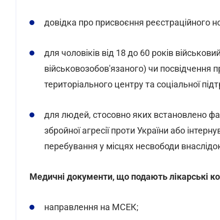
довідка про присвоєння реєстраційного н
для чоловіків від 18 до 60 років військов
військовозобов'язаного) чи посвідчення п
територіального центру та соціальної під
для людей, стосовно яких встановлено фа
збройної агресії проти України або інтерн
перебування у місцях несвободи внаслідок 
Медичні документи, що подають лікарські кон
направлення на МСЕК;