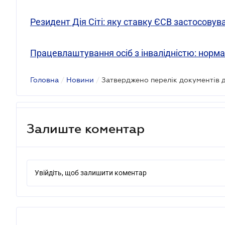
Резидент Дія Сіті: яку ставку ЄСВ застосовува
Працевлаштування осіб з інвалідністю: нормат
Головна
/
Новини
/
Залиште коментар
Увійдіть, щоб залишити коментар