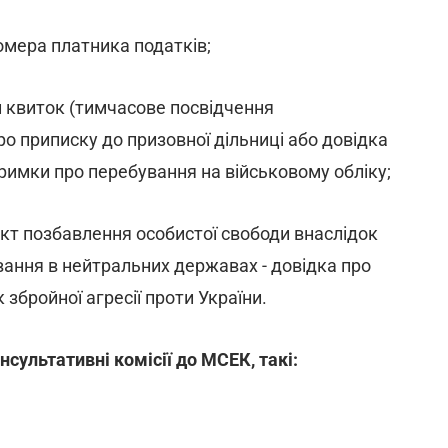
омера платника податків;
ий квиток (тимчасове посвідчення
ро приписку до призовної дільниці або довідка
тримки про перебування на військовому обліку;
кт позбавлення особистої свободи внаслідок
ування в нейтральних державах - довідка про
збройної агресії проти України.
сультативні комісії до МСЕК, такі: