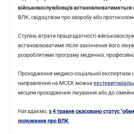
військовослужбовців встановлюватиметься н
ВЛК, свідоцтвом про хворобу або протоколом
Ступінь втрати працездатності військовослу
встановлюватиме після закінчення його лікува
розроблятиме програму медичної, професійної 
Проходження медико-соціальної експертизи н
направлення на МСЕК можна
екстериторіаль
місцем проходження лікування або до сімейног
Нагадаємо,
з 4 травня скасовано статус "об
положення про ВЛК
.