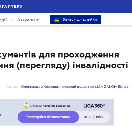
ХГАЛТЕРУ
одії
Актуально
Бізнес під час війни
кументів для проходження
ня (перегляду) інвалідності
Автор:
Олександра Кознова, головний редактор LIGA ZAKON Бізнес