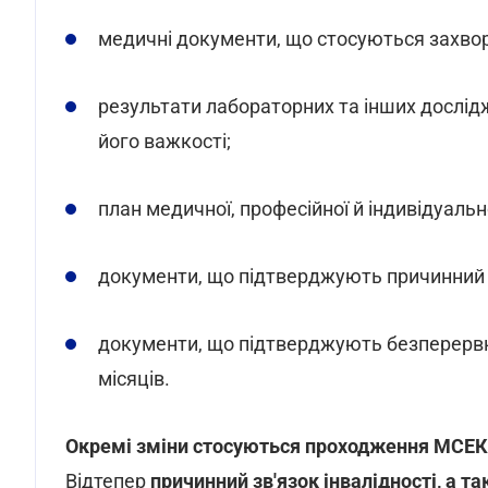
медичні документи, що стосуються захвор
результати лабораторних та інших дослідж
його важкості;
план медичної, професійної й індивідуально
документи, що підтверджують причинний з
документи, що підтверджують безперервн
місяців.
Окремі зміни стосуються проходження МСЕК
Відтепер
причинний зв'язок інвалідності, а т