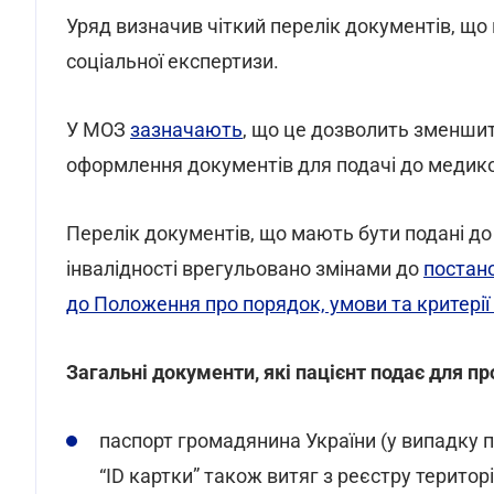
Уряд визначив чіткий перелік документів, щ
соціальної експертизи.
У МОЗ
зазначають
, що це дозволить зменши
оформлення документів для подачі до медико
Перелік документів, що мають бути подані д
інвалідності врегульовано змінами до
постано
до Положення про порядок, умови та критерії
Загальні документи, які пацієнт подає для 
паспорт громадянина України (у випадку 
“ID картки” також витяг з реєстру територ