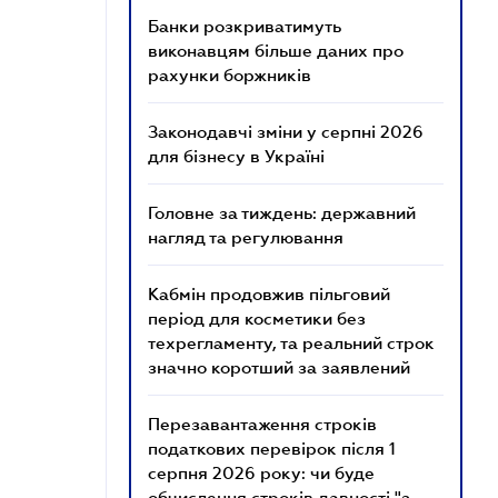
Банки розкриватимуть
виконавцям більше даних про
рахунки боржників
Законодавчі зміни у серпні 2026
для бізнесу в Україні
Головне за тиждень: державний
нагляд та регулювання
Кабмін продовжив пільговий
період для косметики без
техрегламенту, та реальний строк
значно коротший за заявлений
Перезавантаження строків
податкових перевірок після 1
серпня 2026 року: чи буде
обчислення строків давності "з