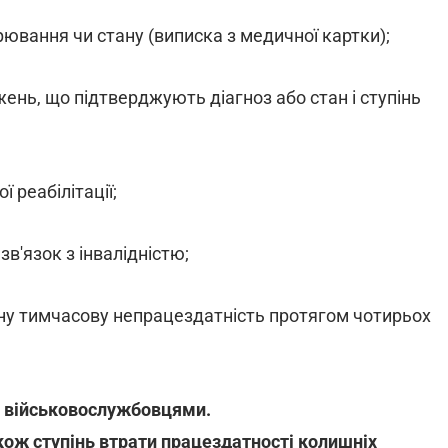
ювання чи стану (виписка з медичної картки);
ень, що підтверджують діагноз або стан і ступінь
ї реабілітації;
в'язок з інвалідністю;
у тимчасову непрацездатність протягом чотирьох
 військовослужбовцями.
акож ступінь втрати працездатності колишніх