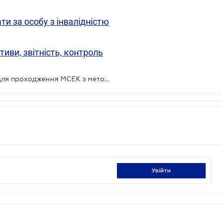
ти за особу з інвалідністю
иви, звітність, контроль
Затверджено перелік документів для проходження МСЕК з метою встановлення (перегляду) інвалідності
увійти