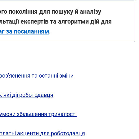
го покоління для пошуку й аналізу
льтації експертів та алгоритми дій для
аг за посиланням
.
роз'яснення та останні зміни
 які дії роботодавця
: умови збільшення тривалості
арплатні акценти для роботодавця