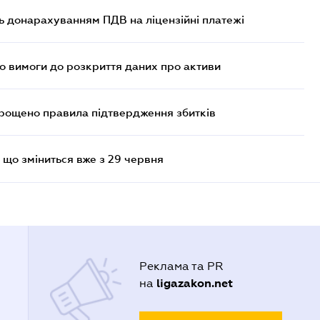
ь донарахуванням ПДВ на ліцензійні платежі
но вимоги до розкриття даних про активи
прощено правила підтвердження збитків
 що зміниться вже з 29 червня
Реклама та PR
ligazakon.net
на