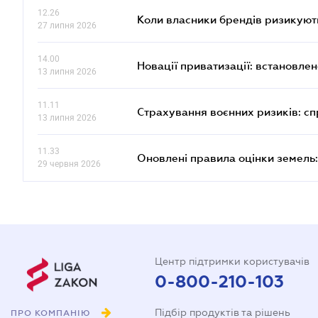
12.26
Коли власники брендів ризикуют
27 липня 2026
14.00
Новації приватизації: встановле
13 липня 2026
11.11
Страхування воєнних ризиків: с
13 липня 2026
11.33
Оновлені правила оцінки земель:
29 червня 2026
Центр підтримки користувачів
0-800-210-103
Підбір продуктів та рішень
ПРО КОМПАНІЮ