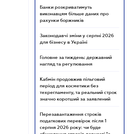
Банки розкриватимуть
виконавцям більше даних про
рахунки боржників
Законодавчі зміни у серпні 2026
для бізнесу в Україні
Головне за тиждень: державний
нагляд та регулювання
Кабмін продовжив пільговий
період для косметики без
техрегламенту, та реальний строк
значно коротший за заявлений
Перезавантаження строків
податкових перевірок після 1
серпня 2026 року: чи буде
обчислення строків давності "з