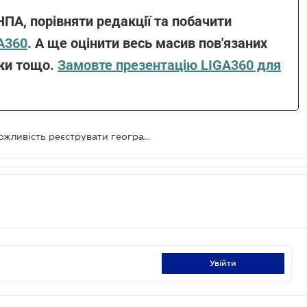
ПА, порівняти редакції та побачити
A360
. А ще оцінити весь масив пов'язаних
ики тощо.
Замовте презентацію LIGA360 для
Українські виробники отримали можливість реєструвати географічні зазначення
увійти