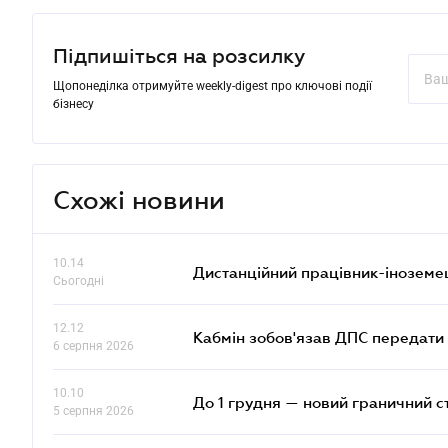
Підпишіться на розсилку
Щопонеділка отримуйте weekly-digest про ключові події
бізнесу
Схожі новини
10.14
Дистанційний працівник-іноземе
Сьогодні
12.12
Кабмін зобов'язав ДПС передати 
6 серпня 2026
10.10
До 1 грудня — новий граничний с
5 серпня 2026