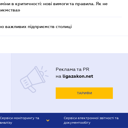
міни в критичності: нові вимоги та правила. Як не
риємства»
о важливих підприємств столиці
Реклама та PR
ligazakon.net
на
ТАРИФИ
Сервіси моніторингу та
Сервіси електронної звітності та
аналізу
документообігу