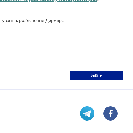
Як оформити дозвіл на працевлаштування: роз'яснення Держпраці
увійти
н.