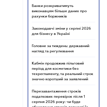
Банки розкриватимуть
виконавцям більше даних про
рахунки боржників
Законодавчі зміни у серпні 2026
для бізнесу в Україні
Головне за тиждень: державний
нагляд та регулювання
Кабмін продовжив пільговий
період для косметики без
техрегламенту, та реальний строк
значно коротший за заявлений
Перезавантаження строків
податкових перевірок після 1
серпня 2026 року: чи буде
обчислення строків давності "з