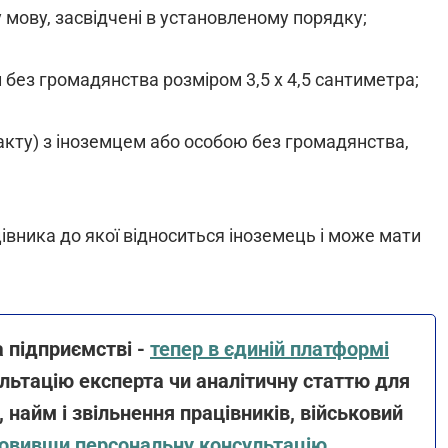
 мову, засвідчені в установленому порядку;
без громадянства розміром 3,5 x 4,5 сантиметра;
акту) з іноземцем або особою без громадянства,
івника до якої відноситься іноземець і може мати
а підприємстві -
тепер в єдиній платформі
ультацію експерта чи аналітичну статтю для
і, найм і звільнення працівників, військовий
амовивши персональну консультацію
.