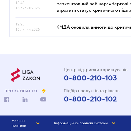
13.48
Безкоштовний вебінар: «Чергові з
16 липня 2026
втратити статус критичного підп
12.28
КМДА оновила вимоги до критичн
16 липня 2026
Центр підтримки користувачів
0-800-210-103
Підбір продуктів та рішень
ПРО КОМПАНІЮ
0-800-210-102
Новинні
Інформаційно-правові системи
портали