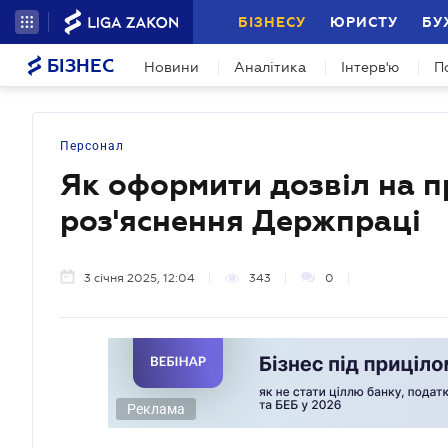
БІЗНЕСУ
ЮРИСТУ
БУ
БІЗНЕС
Новини
Аналітика
Інтерв'ю
П
Персонал
Як оформити дозвіл на 
роз'яснення Держпраці
3 січня 2025, 12:04
343
0
Реклама