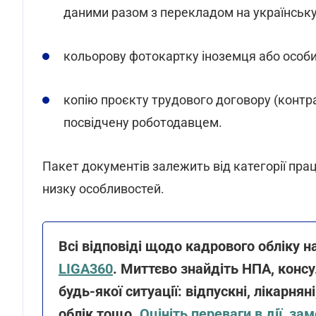
даними разом з перекладом на українську
кольорову фотокартку іноземця або особи 
копію проєкту трудового договору (контр
посвідчену роботодавцем.
Пакет документів залежить від категорії прац
низку особливостей.
Всі відповіді щодо кадрового обліку н
LIGA360
. Миттєво знайдіть НПА, конс
будь-якої ситуації: відпускні, лікарнян
облік тощо.
Оцініть переваги в дії, з