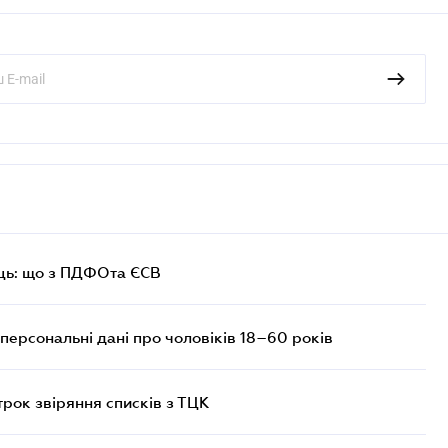
ць: що з ПДФОта ЄСВ
персональні дані про чоловіків 18–60 років
трок звіряння списків з ТЦК