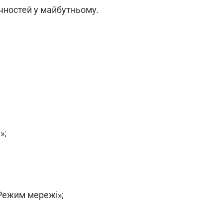
чностей у майбутньому.
»;
«Режим мережі»;