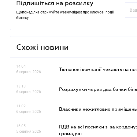
Підпишіться на розсилку
Щопонеділка отримуйте weekly-digest про ключові події
бізнесу
Схожі новини
14.04
Тютюнові компанії чекають на но
6 серпня 2026
13.13
Розрахунки через два банки біль
6 серпня 2026
11.02
Власники нежитлових приміщень 
6 серпня 2026
16.05
ПДВ на всі посилки з-за кордону:
5 серпня 2026
громадян