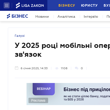
БІЗНЕСУ
ЮРИСТУ
БУ
БІЗНЕС
Новини
Аналітика
Інтерв'ю
П
Галузі
У 2025 році мобільні оп
зв'язок
6 січня 2025, 14:33
1108
0
Реклама