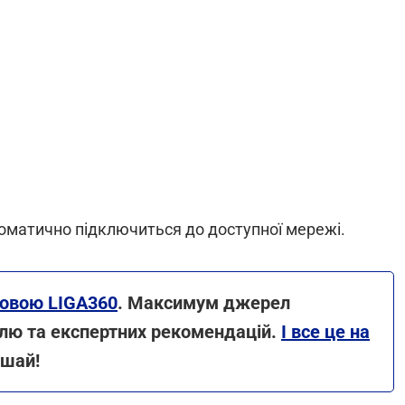
автоматично підключиться до доступної мережі.
новою LIGA360
. Максимум джерел
олю та експертних рекомендацій.
І все це на
ішай!