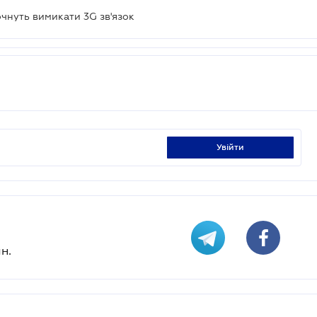
очнуть вимикати 3G зв'язок
увійти
н.