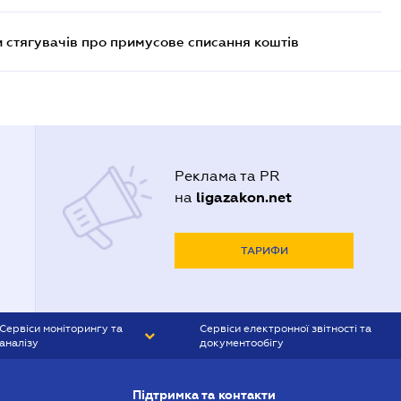
 стягувачів про примусове списання коштів
Реклама та PR
ligazakon.net
на
ТАРИФИ
Сервіси моніторингу та
Сервіси електронної звітності та
аналізу
документообігу
CONTR AGENT
Liga:REPORT
Підтримка та контакти