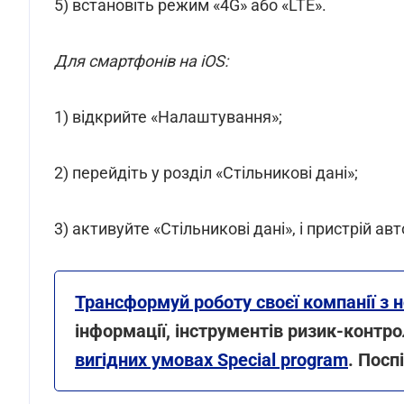
5) встановіть режим «4G» або «LTE».
Для смартфонів на iOS:
1) відкрийте «Налаштування»;
2) перейдіть у розділ «Стільникові дані»;
3) активуйте «Стільникові дані», і пристрій 
Трансформуй роботу своєї компанії з 
інформації, інструментів ризик-контр
вигідних умовах Special program
. Посп