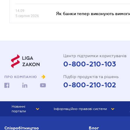
14.09
Як банки тепер виконують вимоги
5 серпня 2026
Центр підтримки користувачів
0-800-210-103
Підбір продуктів та рішень
ПРО КОМПАНІЮ
0-800-210-102
Новинні
Інформаційно-правові системи
портали
ЮРЛІГА
Право України
Співробітництво
Блог