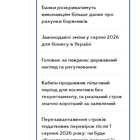
Банки розкриватимуть
виконавцям більше даних про
рахунки боржників
Законодавчі зміни у серпні 2026
для бізнесу в Україні
Головне за тиждень: державний
нагляд та регулювання
Кабмін продовжив пільговий
період для косметики без
техрегламенту, та реальний строк
значно коротший за заявлений
Перезавантаження строків
податкових перевірок після 1
серпня 2026 року: чи буде
обчислення строків давності "з