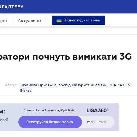
ХГАЛТЕРУ
одії
Актуально
Бізнес під час війни
ератори почнуть вимикати 3G
Автор:
Людмила Присяжна, провідний юрист-аналітик LIGA ZAKON
Бізнес