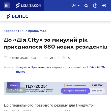
UA
БІЗНЕС
Корпоративне право/M&A
До «Дія.City» за минулий рік
приєдналося 880 нових резидентів
7 січня 2025, 14:33
231
0
Автор:
Людмила Присяжна, провідний юрист-аналітик LIGA ZAKON
Бізнес
Реклама
До спеціального правового режиму для IT-індустрії