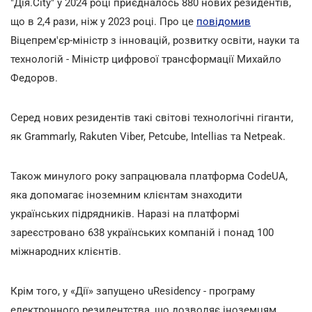
"Дія.City" у 2024 році приєдналось 880 нових резидентів,
що в 2,4 рази, ніж у 2023 році. Про це
повідомив
Віцепрем'єр-міністр з інновацій, розвитку освіти, науки та
технологій - Міністр цифрової трансформації Михайло
Федоров.
Серед нових резидентів такі світові технологічні гіганти,
як Grammarly, Rakuten Viber, Petcube, Intellias та Netpeak.
Також минулого року запрацювала платформа CodeUA,
яка допомагає іноземним клієнтам знаходити
українських підрядників. Наразі на платформі
зареєстровано 638 українських компаній і понад 100
міжнародних клієнтів.
Крім того, у «Дії» запущено uResidency - програму
електронного резидентства, що дозволяє іноземцям