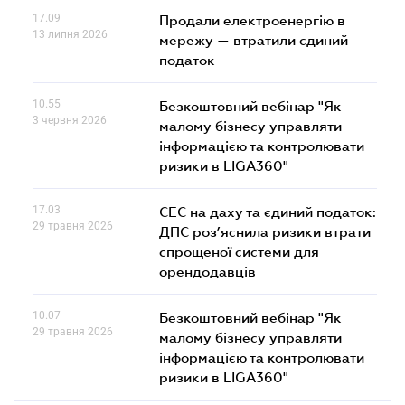
17.09
Продали електроенергію в
13 липня 2026
мережу — втратили єдиний
податок
10.55
Безкоштовний вебінар "Як
3 червня 2026
малому бізнесу управляти
інформацією та контролювати
ризики в LIGA360"
17.03
СЕС на даху та єдиний податок:
29 травня 2026
ДПС роз’яснила ризики втрати
спрощеної системи для
орендодавців
10.07
Безкоштовний вебінар "Як
29 травня 2026
малому бізнесу управляти
інформацією та контролювати
ризики в LIGA360"