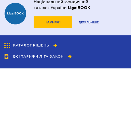
Національний юридичний
каталог України
Liga:BOOK
ТАРИФИ
ДЕТАЛЬНІШЕ
КАТАЛОГ РІШЕНЬ
ВСІ ТАРИФИ ЛІГА:ЗАКОН
Співробітництво
Агенти
Дилери
Політика конфіденційності
Умови використання сайту
Реклама
Блог