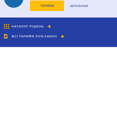
ТАРИФИ
ДЕТАЛЬНІШЕ
КАТАЛОГ РІШЕНЬ
ВСІ ТАРИФИ ЛІГА:ЗАКОН
Співробітництво
Агенти
Дилери
Політика конфіденційності
Умови використання сайту
Реклама
Блог
Новини компанії