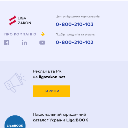
Центр підтримки користувачів
0-800-210-103
ПРО КОМПАНІЮ
Підбір продуктів та рішень
0-800-210-102
Реклама та PR
на
ligazakon.net
ТАРИФИ
Національний юридичний
каталог України
Liga:BOOK