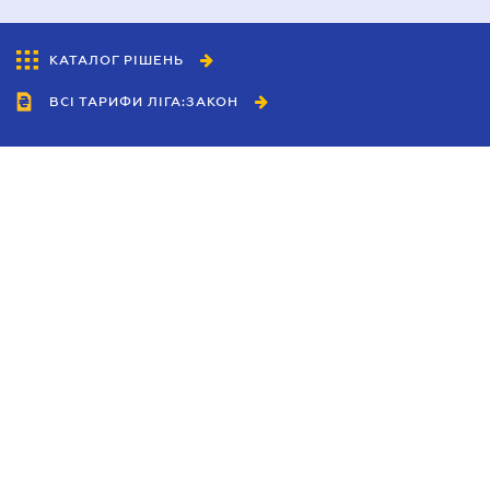
КАТАЛОГ РІШЕНЬ
ВСІ ТАРИФИ ЛІГА:ЗАКОН
Співробітництво
Агенти
Дилери
Політика конфіденційності
Умови використання сайту
Реклама
Блог
Новини компанії
Керівництва
Каталоги компаній