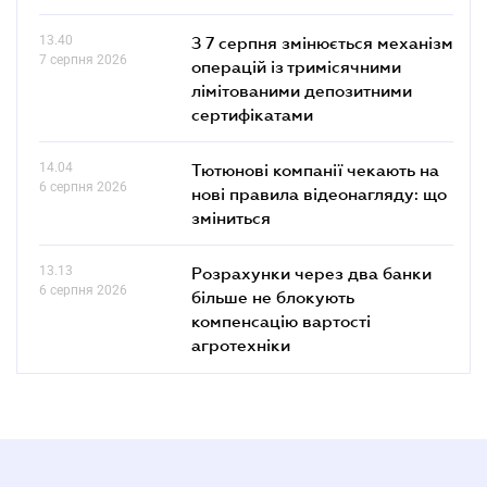
13.40
З 7 серпня змінюється механізм
7 серпня 2026
операцій із тримісячними
лімітованими депозитними
сертифікатами
14.04
Тютюнові компанії чекають на
6 серпня 2026
нові правила відеонагляду: що
зміниться
13.13
Розрахунки через два банки
6 серпня 2026
більше не блокують
компенсацію вартості
агротехніки