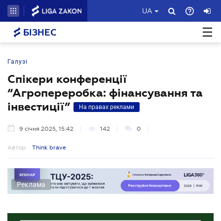
UA
БІЗНЕС
Галузі
Спікери конференції
“Агропереробка: фінансування та
інвестиції”
На правах реклами
9 січня 2025, 15:42
142
0
Автор:
Think brave
Реклама