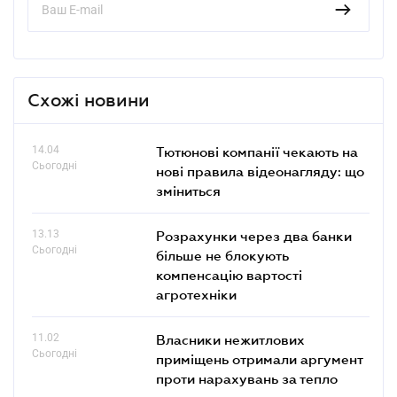
Схожі новини
14.04
Тютюнові компанії чекають на
Сьогодні
нові правила відеонагляду: що
зміниться
13.13
Розрахунки через два банки
Сьогодні
більше не блокують
компенсацію вартості
агротехніки
11.02
Власники нежитлових
Сьогодні
приміщень отримали аргумент
проти нарахувань за тепло