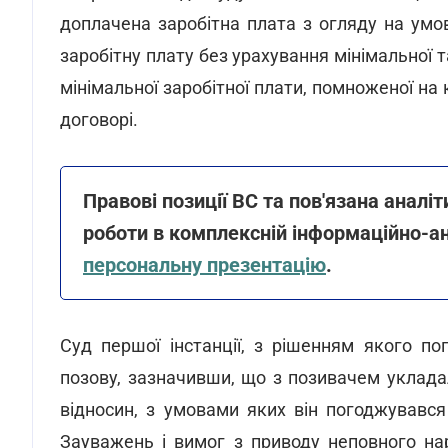
доплачена заробітна плата з огляду на умо
заробітну плату без урахування мінімальної т
мінімальної заробітної плати, помноженої на
договорі.
Правові позиції ВС та пов'язана аналіт
роботи в комплексній інформаційно-а
персональну презентацію
.
Суд першої інстанції, з рішенням якого по
позову, зазначивши, що з позивачем уклада
відносин, з умовами яких він погоджувавс
Зауважень і вимог з приводу неповного на