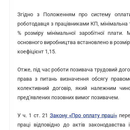
Згідно з Положенням про систему оплат
роботодавця з працівниками КП, мінімальна 
% розміру мінімальної заробітної плати. 
основного виробництва встановлено в розмірі
коефіцієнт 1,15.
Отже, під час роботи позивача трудовий дог
права з питань визначення обсягу правомо
колективний договір, який належним чин
пред'явлених позовних вимог позивачем.
У ч. 1 ст. 21
Закону «Про оплату праці»
пере
праці відповідно до актів законодавства 