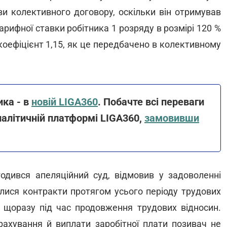
ви колективного договору, оскільки він отримував
арифної ставки робітника 1 розряду в розмірі 120 %
 коефіцієнт 1,15, як це передбачено в колективному
ика - в
новій LIGA360
. Побачте всі переваги
налітичній платформі LIGA360,
замовивши
годився апеляційний суд, відмовив у задоволенні
лися контракти протягом усього періоду трудових
я щоразу під час продовження трудових відносин.
рахування й виплати заробітної плати позивач не