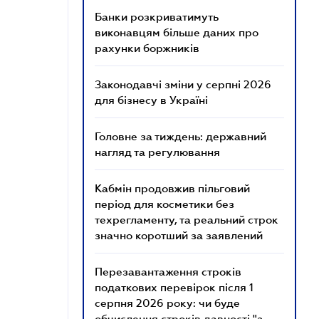
Банки розкриватимуть
виконавцям більше даних про
рахунки боржників
Законодавчі зміни у серпні 2026
для бізнесу в Україні
Головне за тиждень: державний
нагляд та регулювання
Кабмін продовжив пільговий
період для косметики без
техрегламенту, та реальний строк
значно коротший за заявлений
Перезавантаження строків
податкових перевірок після 1
серпня 2026 року: чи буде
обчислення строків давності "з