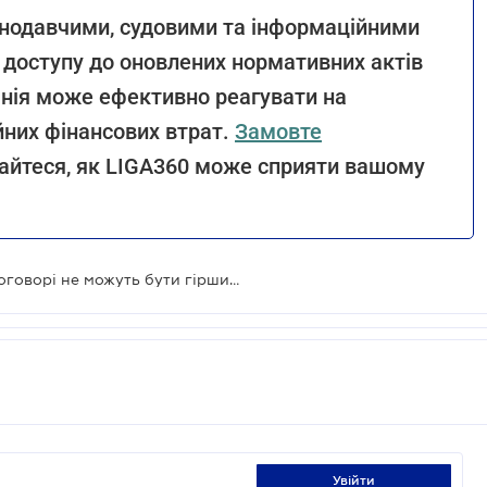
онодавчими, судовими та інформаційними
 доступу до оновлених нормативних актів
анія може ефективно реагувати на
йних фінансових втрат.
Замовте
айтеся, як LIGA360 може сприяти вашому
Умови оплати праці в трудовому договорі не можуть бути гіршими за передбачені колективним договором – Верховний Суд
увійти