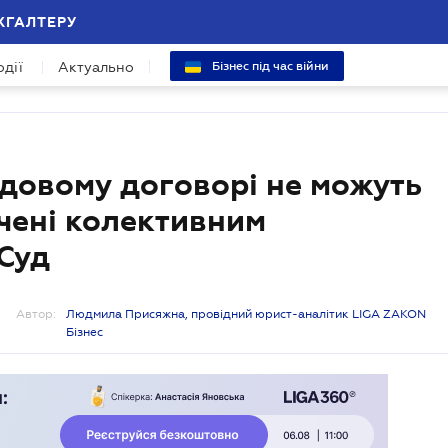
ХГАЛТЕРУ
одії
Актуально
Бізнес під час війни
удовому договорі не можуть
чені колективним
Суд
Автор:
Людмила Присяжна, провідний юрист-аналітик LIGA ZAKON
Бізнес