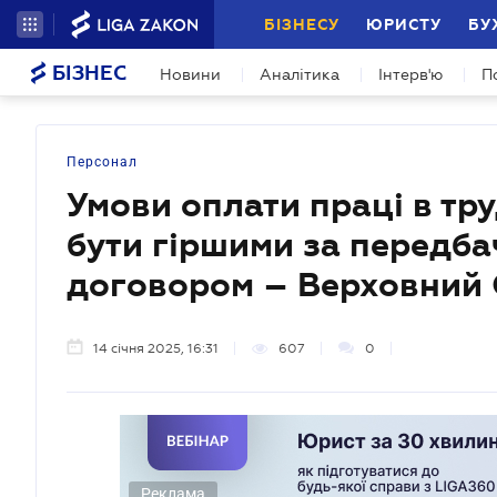
БІЗНЕСУ
ЮРИСТУ
БУ
БІЗНЕС
Новини
Аналітика
Інтерв'ю
П
Персонал
Умови оплати праці в тр
бути гіршими за передба
договором – Верховний 
14 січня 2025, 16:31
607
0
Реклама