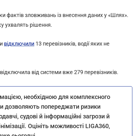
тки фактів зловживань із внесення даних у «Шлях».
ку ухвалять рішення.
ми
відключили
13 перевізників, водії яких не
відключила від системи вже 279 перевізників.
рмацією, необхідною для комплексного
ти дозволяють попереджати ризики
давчі, судові й інформаційні загрози й
німізації. Оцініть можливості LIGA360,
вже сьогодні.