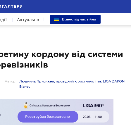
ХГАЛТЕРУ
одії
Актуально
Бізнес під час війни
етину кордону від системи
ревізників
Автор:
Людмила Присяжна, провідний юрист-аналітик LIGA ZAKON
Бізнес