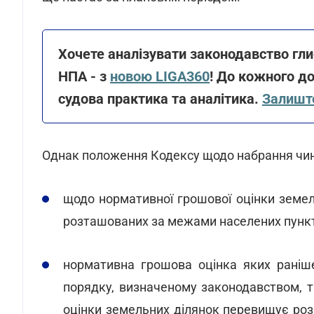
Хочете аналізувати законодавство гл
НПА - з
новою LIGA360
! До кожного до
судова практика та аналітика.
Залиште
Однак положення Кодексу щодо набрання чин
щодо нормативної грошової оцінки земел
розташованих за межами населених пункті
нормативна грошова оцінка яких раніш
порядку, визначеному законодавством, т
оцінки земельних ділянок перевищує розм