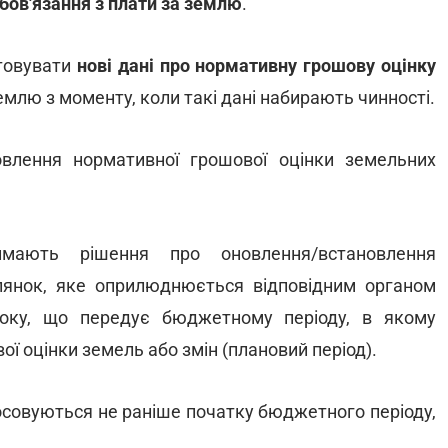
бов'язання з плати за землю
.
стовувати
нові дані про нормативну грошову оцінку
емлю з моменту, коли такі дані набирають чинності.
влення нормативної грошової оцінки земельних
ймають рішення про оновлення/встановлення
лянок, яке оприлюднюється відповідним органом
оку, що передує бюджетному періоду, в якому
ї оцінки земель або змін (плановий період).
тосовуються не раніше початку бюджетного періоду,