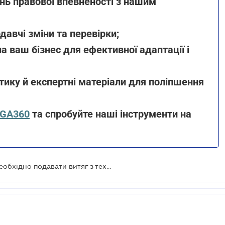
ень правової впевненості з нашим
давчі зміни та перевірки;
на ваш бізнес для ефективної адаптації і
ітику й експертні матеріали для поліпшення
IGA360
та спробуйте наші інструменти на
Плата за землю для юросіб: коли необхідно подавати витяг з технічної документації про нормативну грошову оцінку земельної ділянки