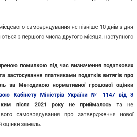
ісцевого самоврядування не пізніше 10 днів з дня
уються з першого числа другого місяця, наступного
реною помилкою під час визначення податкових
та застосування платниками податків витягів про
ель за Методикою нормативної грошової оцінки
вою Кабінету Міністрів України № 1147 від 3
им після 2021 року не приймалось
та не
вого самоврядування про затвердження нової
ї оцінки земель.