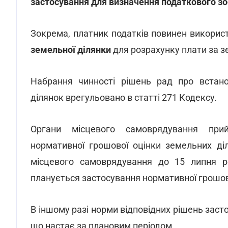
застосування для визначення податкового зо
Зокрема, платник податків повинен викори
земельної ділянки
для розрахунку плати за з
Набрання чинності рішень рад про встано
ділянок врегульовано в статті 271 Кодексу.
Органи місцевого самоврядування при
нормативної грошової оцінки земельних ді
місцевого самоврядування до 15 липня р
планується застосування нормативної грошово
В іншому разі норми відповідних рішень зас
що настає за плановим періодом.