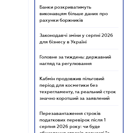
Банки розкриватимуть
виконавцям більше даних про
рахунки боржників
Законодавчі зміни у серпні 2026
для бізнесу в Україні
Головне за тиждень: державний
нагляд та регулювання
Кабмін продовжив пільговий
період для косметики без
техрегламенту, та реальний строк
значно коротший за заявлений
Перезавантаження строків
податкових перевірок після 1
серпня 2026 року: чи буде
обчислення строків давності "з