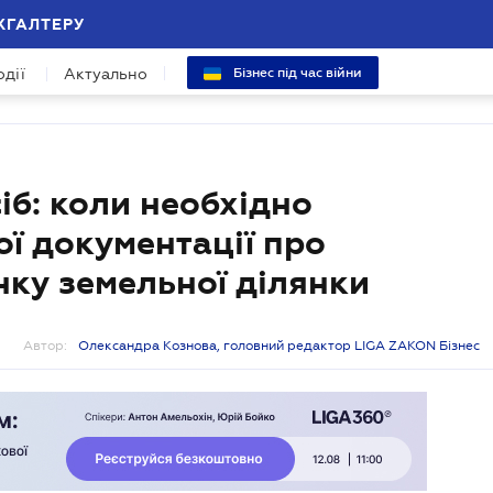
ХГАЛТЕРУ
одії
Актуально
Бізнес під час війни
іб: коли необхідно
ої документації про
ку земельної ділянки
Автор:
Олександра Кознова, головний редактор LIGA ZAKON Бізнес