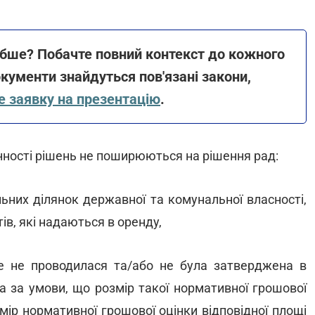
ибше? Побачте повний контекст до кожного
кументи знайдуться пов'язані закони,
 заявку на презентацію
.
ності рішень не поширюються на рішення рад:
ьних ділянок державної та комунальної власності,
в, які надаються в оренду,
е не проводилася та/або не була затверджена в
а за умови, що розмір такої нормативної грошової
ір нормативної грошової оцінки відповідної площі