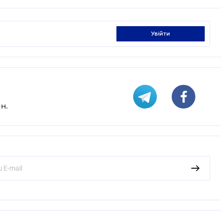
увійти
н.