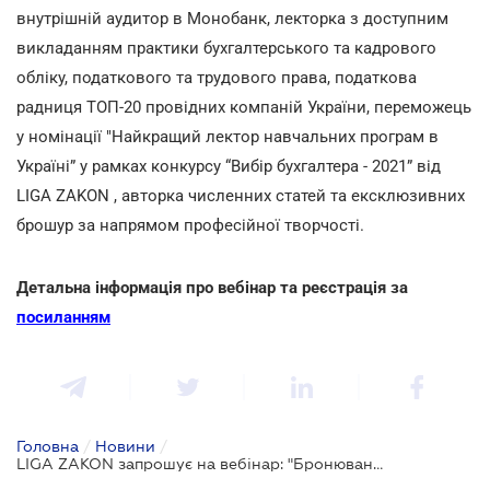
внутрішній аудитор в Монобанк, лекторка з доступним
викладанням практики бухгалтерського та кадрового
обліку, податкового та трудового права, податкова
радниця ТОП-20 провідних компаній України, переможець
у номінації "Найкращий лектор навчальних програм в
Україні” у рамках конкурсу “Вибір бухгалтера - 2021” від
LIGA ZAKON , авторка численних статей та ексклюзивних
брошур за напрямом професійної творчості.
Детальна інформація про вебінар та реєстрація за
посиланням
Головна
/
Новини
/
LIGA ZAKON запрошує на вебінар: "Бронювання та анулювання бронювання. Критичний статус. Моніторинг. Перевірки ТЦК: зміни 2025"