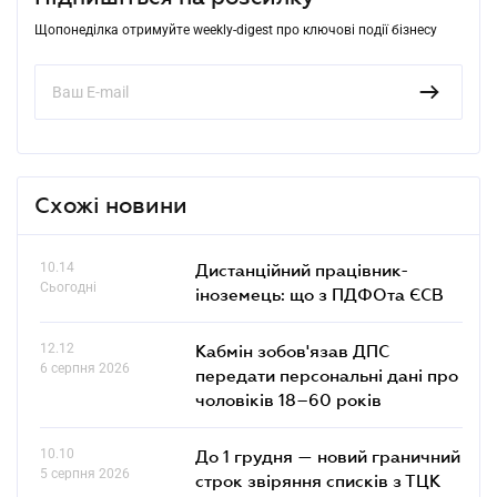
Щопонеділка отримуйте weekly-digest про ключові події бізнесу
Схожі новини
10.14
Дистанційний працівник-
Сьогодні
іноземець: що з ПДФОта ЄСВ
12.12
Кабмін зобов'язав ДПС
6 серпня 2026
передати персональні дані про
чоловіків 18–60 років
10.10
До 1 грудня — новий граничний
5 серпня 2026
строк звіряння списків з ТЦК