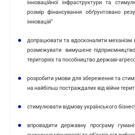
інноваційної інфраструктури та стиму
розмір фінансування обґрунтовано ре
інновацій”
допрацювати та вдосконалити механізм ві
розмежувати вимушене підприємництво 
територіях та пособництво державі-агресо
розробити умови для збереження та стиму
на найбільш постраждалих від війни терит
стимулювати відмову українського бізнес
впровадити державну програму гуманіт
очищення місцевості та об'єктів від вибу