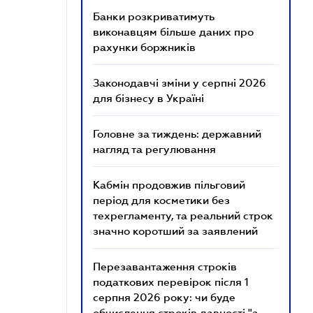
Банки розкриватимуть
виконавцям більше даних про
рахунки боржників
Законодавчі зміни у серпні 2026
для бізнесу в Україні
Головне за тиждень: державний
нагляд та регулювання
Кабмін продовжив пільговий
період для косметики без
техрегламенту, та реальний строк
значно коротший за заявлений
Перезавантаження строків
податкових перевірок після 1
серпня 2026 року: чи буде
обчислення строків давності "з