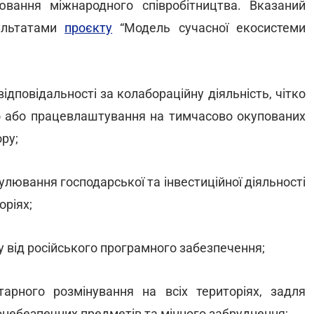
лювання міжнародного співробітництва. Вказаний
зультатами
проєкту
“Модель сучасної екосистеми
дповідальності за колабораційну діяльність, чітко
або працевлаштування на тимчасово окупованих
ру;
лювання господарської та інвестиційної діяльності
оріях;
у від російського програмного забезпечення;
арного розмінування на всіх територіях, задля
хонебезпечних предметів та мінного забруднення;