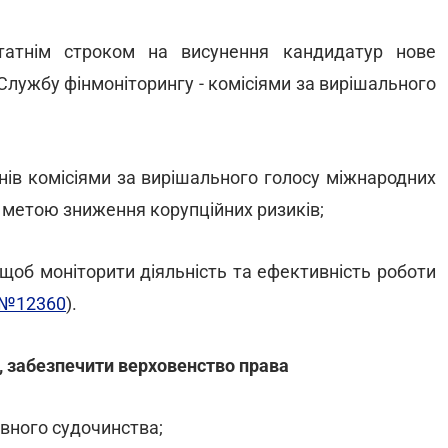
татнім строком на висунення кандидатур нове
Службу фінмоніторингу - комісіями за вирішального
анів комісіями за вирішального голосу міжнародних
 з метою зниження корупційних ризиків;
 щоб моніторити діяльність та ефективність роботи
№12360
).
, забезпечити верховенство права
вного судочинства;