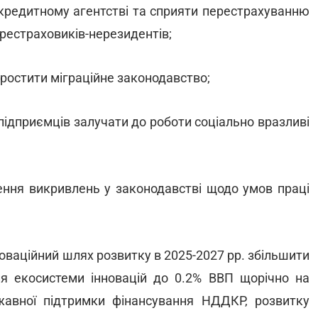
кредитному агентстві та сприяти перестрахуванню
ерестраховиків-нерезидентів;
спростити міграційне законодавство;
ідприємців залучати до роботи соціально вразливі
ення викривлень у законодавстві щодо умов праці
новаційний шлях розвитку в 2025-2027 рр. збільшити
ня екосистеми інновацій до 0.2% ВВП щорічно на
авної підтримки фінансування НДДКР, розвитку