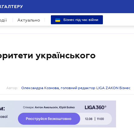
ХГАЛТЕРУ
одії
Актуально
Бізнес під час війни
оритети українського
Автор:
Олександра Кознова, головний редактор LIGA ZAKON Бізнес