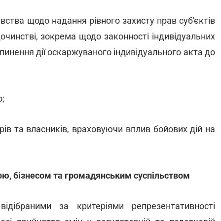
вства щодо надання рівного захисту прав суб'єктів
очинстві, зокрема щодо законності індивідуальних
пинення дії оскаржуваного індивідуального акта до
о;
рів та власників, враховуючи вплив бойових дій на
ою, бізнесом та громадянським суспільством
відібраними за критеріями репрезентативності