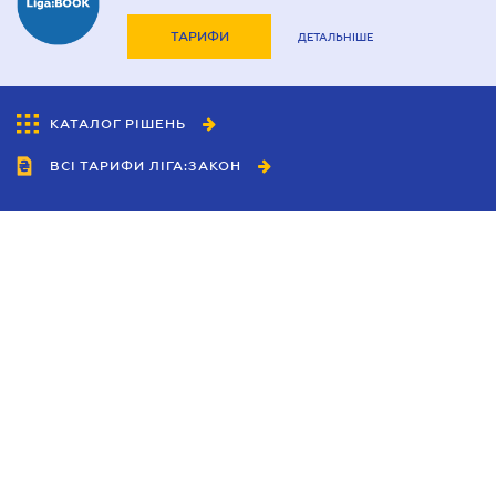
ТАРИФИ
ДЕТАЛЬНІШЕ
КАТАЛОГ РІШЕНЬ
ВСІ ТАРИФИ ЛІГА:ЗАКОН
Співробітництво
Агенти
Дилери
Політика конфіденційності
Умови використання сайту
Реклама
Блог
Новини компанії