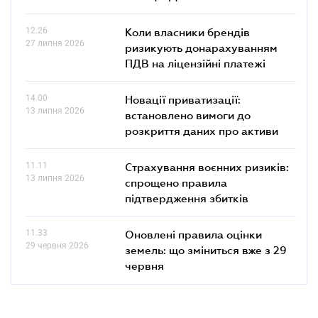
12.26
Коли власники брендів
27 липня 2026
ризикують донарахуванням
ПДВ на ліцензійні платежі
14.00
Новації приватизації:
13 липня 2026
встановлено вимоги до
розкриття даних про активи
11.11
Страхування воєнних ризиків:
13 липня 2026
спрощено правила
підтвердження збитків
11.33
Оновлені правила оцінки
29 червня 2026
земель: що зміниться вже з 29
червня