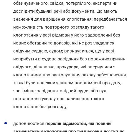
обвинуваченого, свідка, потерпілого, експерта чи
дослідити будь-які речі або документи, що мають
значення для вирішення клопотання; передбачається
неможливість повторного розгляду такого
клопотання у разі відмови у його задоволенні без
нових обставин та доказів, які не розглядалися
слідчим суддею, судом; визначається, що у разі
неприбуття в судове засідання без поважних причин
слідчого, дізнавача, прокурора, які звернулися з
клопотанням про застосування заходу забезпечення,
та які були належним чином повідомлені про дату,
час і місце засідання, слідчий суддя або суд
постановляє ухвалу про залишення такого
клопотання без розгляду;
доповнюється
перелік відомостей, які повинні
зазначатись у клопотанні про тимчасовий доступ до