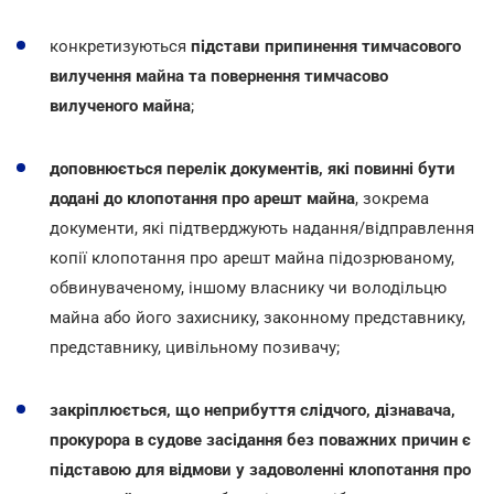
конкретизуються
підстави припинення тимчасового
вилучення майна та повернення тимчасово
вилученого майна
;
доповнюється перелік документів, які повинні бути
додані до клопотання про арешт майна
, зокрема
документи, які підтверджують надання/відправлення
копії клопотання про арешт майна підозрюваному,
обвинуваченому, іншому власнику чи володільцю
майна або його захиснику, законному представнику,
представнику, цивільному позивачу;
закріплюється, що неприбуття слідчого, дізнавача,
прокурора в судове засідання без поважних причин є
підставою для відмови у задоволенні клопотання про