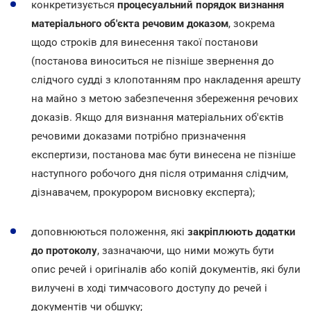
конкретизується
процесуальний порядок визнання
матеріального об'єкта речовим доказом
, зокрема
щодо строків для винесення такої постанови
(постанова виноситься не пізніше звернення до
слідчого судді з клопотанням про накладення арешту
на майно з метою забезпечення збереження речових
доказів. Якщо для визнання матеріальних об'єктів
речовими доказами потрібно призначення
експертизи, постанова має бути винесена не пізніше
наступного робочого дня після отримання слідчим,
дізнавачем, прокурором висновку експерта);
доповнюються положення, які
закріплюють додатки
до протоколу
, зазначаючи, що ними можуть бути
опис речей і оригіналів або копій документів, які були
вилучені в ході тимчасового доступу до речей і
документів чи обшуку;