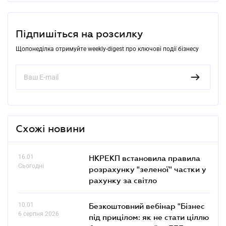
Підпишіться на розсилку
Щопонеділка отримуйте weekly-digest про ключові події бізнесу
Схожі новини
16.01
НКРЕКП встановила правила
Сьогодні
розрахунку "зеленої" частки у
рахунку за світло
10.01
Безкоштовний вебінар "Бізнес
6 серпня 2026
під прицілом: як не стати ціллю