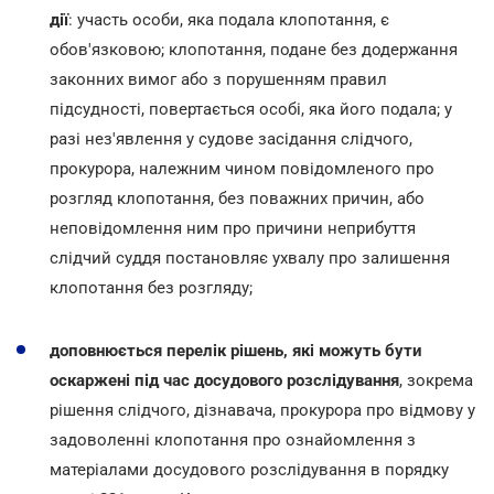
дії
: участь особи, яка подала клопотання, є
обов'язковою; клопотання, подане без додержання
законних вимог або з порушенням правил
підсудності, повертається особі, яка його подала; у
разі нез'явлення у судове засідання слідчого,
прокурора, належним чином повідомленого про
розгляд клопотання, без поважних причин, або
неповідомлення ним про причини неприбуття
слідчий суддя постановляє ухвалу про залишення
клопотання без розгляду;
доповнюється перелік рішень, які можуть бути
оскаржені під час досудового розслідування
, зокрема
рішення слідчого, дізнавача, прокурора про відмову у
задоволенні клопотання про ознайомлення з
матеріалами досудового розслідування в порядку