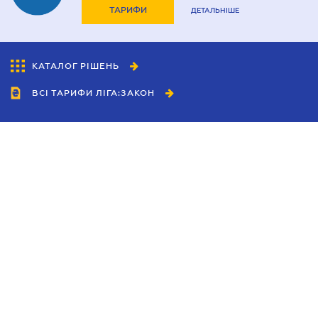
ТАРИФИ
ДЕТАЛЬНІШЕ
КАТАЛОГ РІШЕНЬ
ВСІ ТАРИФИ ЛІГА:ЗАКОН
Співробітництво
Агенти
Дилери
Політика конфіденційності
Умови використання сайту
Реклама
Блог
Новини компанії
Керівництва