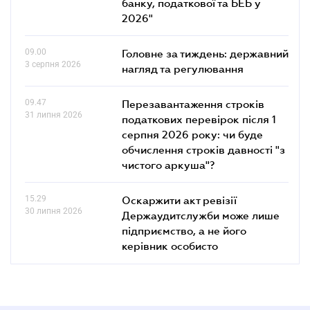
банку, податкової та БЕБ у
2026"
09.00
Головне за тиждень: державний
3 серпня 2026
нагляд та регулювання
09.47
Перезавантаження строків
31 липня 2026
податкових перевірок після 1
серпня 2026 року: чи буде
обчислення строків давності "з
чистого аркуша"?
15.29
Оскаржити акт ревізії
30 липня 2026
Держаудитслужби може лише
підприємство, а не його
керівник особисто