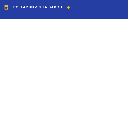
ВСІ ТАРИФИ ЛІГА:ЗАКОН
Співробітництво
Агенти
Дилери
Політика конфіденційності
Умови використання сайту
Реклама
Блог
Новини компанії
Керівництва
Каталоги компаній
Теми в центрі уваги
Підтримка та контакти