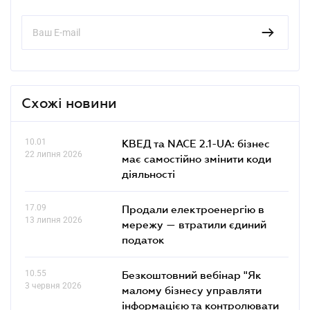
Схожі новини
10.01
КВЕД та NACE 2.1-UA: бізнес
22 липня 2026
має самостійно змінити коди
діяльності
17.09
Продали електроенергію в
13 липня 2026
мережу — втратили єдиний
податок
10.55
Безкоштовний вебінар "Як
3 червня 2026
малому бізнесу управляти
інформацією та контролювати