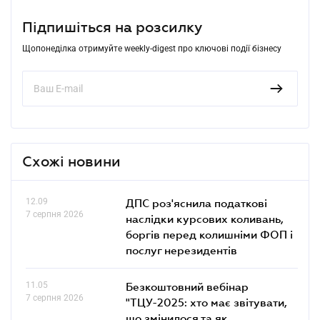
Підпишіться на розсилку
Щопонеділка отримуйте weekly-digest про ключові події бізнесу
Схожі новини
12.09
ДПС роз'яснила податкові
7 серпня 2026
наслідки курсових коливань,
боргів перед колишніми ФОП і
послуг нерезидентів
11.05
Безкоштовний вебінар
7 серпня 2026
"ТЦУ-2025: хто має звітувати,
що змінилося та як