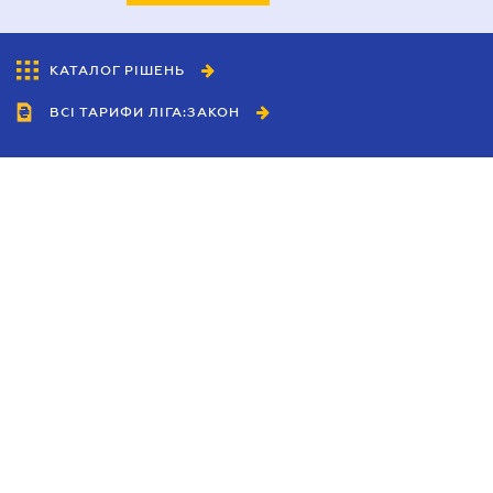
КАТАЛОГ РІШЕНЬ
ВСІ ТАРИФИ ЛІГА:ЗАКОН
Співробітництво
Агенти
Дилери
Політика конфіденційності
Умови використання сайту
Реклама
Блог
Новини компанії
Керівництва
Каталоги компаній