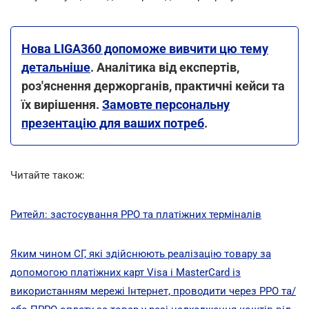
Нова LIGA360 допоможе вивчити цю тему
детальніше
. Аналітика від експертів,
роз'яснення держорганів, практичні кейси та
їх вирішення.
Замовте персональну
презентацію для ваших потреб
.
Читайте також:
Ритейл: застосування РРО та платіжних терміналів
Яким чином СГ, які здійснюють реалізацію товару за
допомогою платіжних карт Visa і MasterCard із
використанням мережі Інтернет, проводити через РРО та/