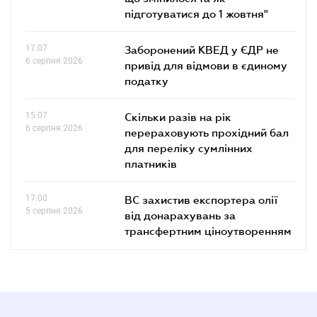
підготуватися до 1 жовтня"
17.07
Заборонений КВЕД у ЄДР не
6 серпня 2026
привід для відмови в єдиному
податку
15.07
Скільки разів на рік
6 серпня 2026
перераховують прохідний бал
для переліку сумлінних
платників
17.00
ВС захистив експортера олії
5 серпня 2026
від донарахувань за
трансфертним ціноутворенням