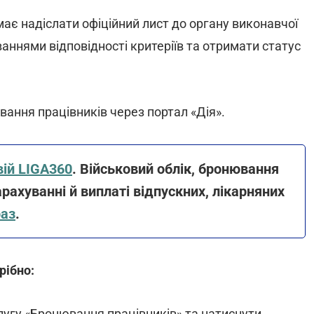
 має надіслати офіційний лист до органу виконавчої
ваннями відповідності критеріїв та отримати статус
ання працівників через портал «Дія».
вій LIGA360
. Військовий облік, бронювання
арахуванні й виплаті відпускних, лікарняних
раз
.
рібно:
слугу «Бронювання працівників» та натиснути