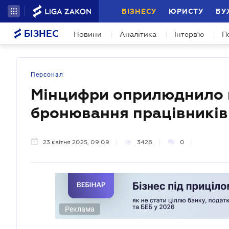
БІЗНЕСУ
ЮРИСТУ
БУ
БІЗНЕС
Новини
Аналітика
Інтерв'ю
П
Персонал
Мінцифри оприлюднило п
бронювання працівників 
23 квітня 2025, 09:09
3428
0
Реклама