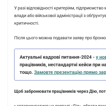
У разі відповідності критеріям, підприємство
влади або військової адміністрації з обґрунту
критичності.
Після цього можна подавати заяву про бронюв
Актуальні кадрові питання-2024 -
у но
працівників, нестандартні кейси при н
тощо.
Замовте презентацію прямо за
Щоб забронювати працівників через Дію, пот
• авторизуватися на порталі «Дія», обрати по