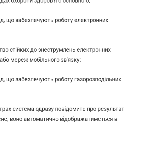
адах охорони здоров'я є основною;
ад, що забезпечують роботу електронних
цтво стійких до знеструмлень електронних
або мереж мобільного зв'язку;
ад, що забезпечують роботу газорозподільних
рах система одразу повідомить про результат
не, воно автоматично відображатиметься в