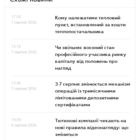
17.05
Кому належатиме тепловий
7 серпня 2026
пункт, встановлений за кошти
теплопостачальника
15.10
Чи звільняє воєнний стан
7 серпня 2026
професійного учасника ринку
капіталу від положень про
нагляд
13.40
З 7 серпня змінюється механізм
7 серпня 2026
операцій із тримісячними
лімітованими депозитними
сертифікатами
14.04
Тютюнові компанії чекають на
6 серпня 2026
нові правила відеонагляду: що
зміниться