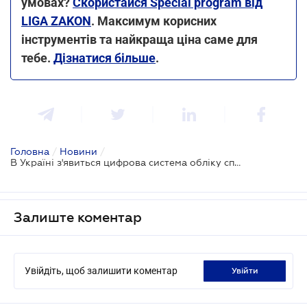
умовах?
Скористайся Special program від
LIGA ZAKON
. Максимум корисних
інструментів та найкраща ціна саме для
тебе.
Дізнатися більше
.
Головна
/
Новини
/
В Україні з'явиться цифрова система обліку споживання газу
Залиште коментар
Увійдіть, щоб залишити коментар
увійти