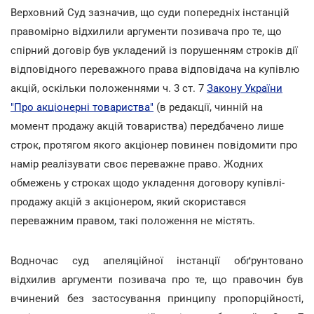
Верховний Суд зазначив, що суди попередніх інстанцій
правомірно відхилили аргументи позивача про те, що
спірний договір був укладений із порушенням строків дії
відповідного переважного права відповідача на купівлю
акцій, оскільки положеннями ч. 3 ст. 7
Закону України
"Про акціонерні товариства"
(в редакції, чинній на
момент продажу акцій товариства) передбачено лише
строк, протягом якого акціонер повинен повідомити про
намір реалізувати своє переважне право. Жодних
обмежень у строках щодо укладення договору купівлі-
продажу акцій з акціонером, який скористався
переважним правом, такі положення не містять.
Водночас суд апеляційної інстанції обґрунтовано
відхилив аргументи позивача про те, що правочин був
вчинений без застосування принципу пропорційності,