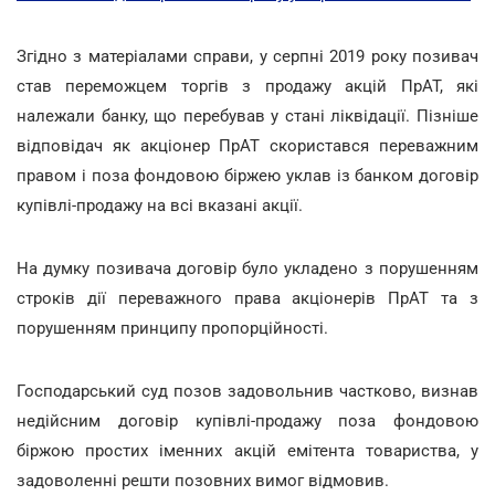
Згідно з матеріалами справи, у серпні 2019 року позивач
став переможцем торгів з продажу акцій ПрАТ, які
належали банку, що перебував у стані ліквідації. Пізніше
відповідач як акціонер ПрАТ скористався переважним
правом і поза фондовою біржею уклав із банком договір
купівлі-продажу на всі вказані акції.
На думку позивача договір було укладено з порушенням
строків дії переважного права акціонерів ПрАТ та з
порушенням принципу пропорційності.
Господарський суд позов задовольнив частково, визнав
недійсним договір купівлі-продажу поза фондовою
біржою простих іменних акцій емітента товариства, у
задоволенні решти позовних вимог відмовив.