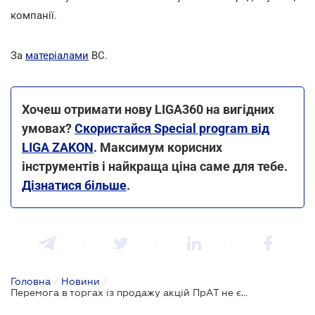
компанії.
За
матеріалами
ВС.
Хочеш отримати нову LIGA360 на вигідних
умовах?
Скористайся Special program від
LIGA ZAKON
. Максимум корисних
інструментів і найкраща ціна саме для тебе.
Дізнатися більше
.
Головна
/
Новини
/
Перемога в торгах із продажу акцій ПрАТ не є безумовною підставою для укладення договору їх купівлі-продажу: правова позиція Верховного Суду