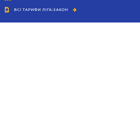
ВСІ ТАРИФИ ЛІГА:ЗАКОН
Співробітництво
Агенти
Дилери
Політика конфіденційності
Умови використання сайту
Реклама
Блог
Новини компанії
Керівництва
Каталоги компаній
Теми в центрі уваги
Підтримка та контакти