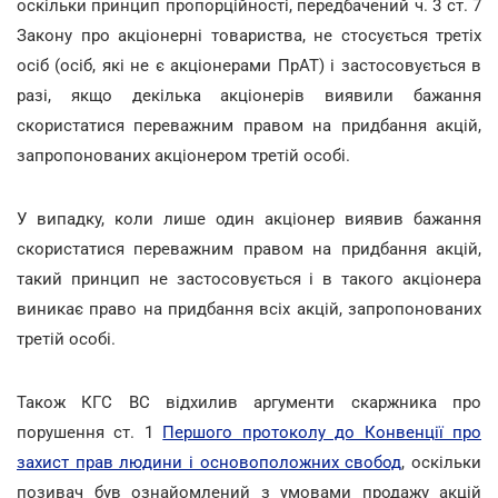
оскільки принцип пропорційності, передбачений ч. 3 ст. 7
Закону про акціонерні товариства, не стосується третіх
осіб (осіб, які не є акціонерами ПрАТ) і застосовується в
разі, якщо декілька акціонерів виявили бажання
скористатися переважним правом на придбання акцій,
запропонованих акціонером третій особі.
У випадку, коли лише один акціонер виявив бажання
скористатися переважним правом на придбання акцій,
такий принцип не застосовується і в такого акціонера
виникає право на придбання всіх акцій, запропонованих
третій особі.
Також КГС ВС відхилив аргументи скаржника про
порушення ст. 1
Першого протоколу до Конвенції про
захист прав людини і основоположних свобод
, оскільки
позивач був ознайомлений з умовами продажу акцій