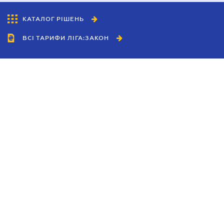
КАТАЛОГ РІШЕНЬ
ВСІ ТАРИФИ ЛІГА:ЗАКОН
Співробітництво
Агенти
Дилери
Політика конфіденційності
Умови використання сайту
Реклама
Блог
Новини компанії
Керівництва
Каталоги компаній
Теми в центрі уваги