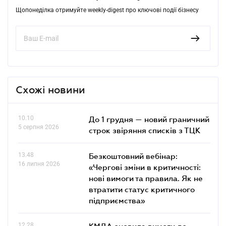
Щопонеділка отримуйте weekly-digest про ключові події бізнесу
Схожі новини
10.10
До 1 грудня — новий граничний
5 серпня 2026
строк звіряння списків з ТЦК
13.48
Безкоштовний вебінар:
16 липня 2026
«Чергові зміни в критичності:
нові вимоги та правила. Як не
втратити статус критичного
підприємства»
12.28
КМДА оновила вимоги до