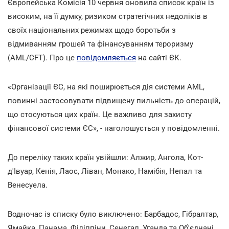
Європейська Комісія 10 червня оновила список країн із
високим, на її думку, ризиком стратегічних недоліків в
своїх національних режимах щодо боротьби з
відмиванням грошей та фінансуванням тероризму
(AML/CFT). Про це
повідомляється
на сайті ЄК.
«Організації ЄС, на які поширюється дія системи AML,
повинні застосовувати підвищену пильність до операцій,
що стосуються цих країн. Це важливо для захисту
фінансової системи ЄС», - наголошується у повідомленні.
До переліку таких країн увійшли: Алжир, Ангола, Кот-
д'Івуар, Кенія, Лаос, Ліван, Монако, Намібія, Непал та
Венесуела.
Водночас із списку було виключено: Барбадос, Гібралтар,
Ямайка, Панама, Філіппіни, Сенегал, Уганда та Об'єднані