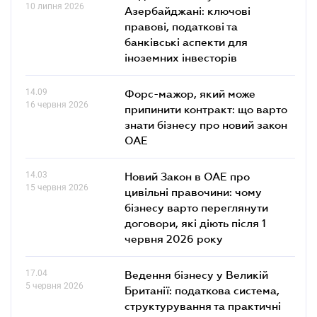
10 липня 2026
Азербайджані: ключові
правові, податкові та
банківські аcпекти для
іноземних інвесторів
14.09
Форс-мажор, який може
16 червня 2026
припинити контракт: що варто
знати бізнесу про новий закон
ОАЕ
14.03
Новий Закон в ОАЕ про
15 червня 2026
цивільні правочини: чому
бізнесу варто переглянути
договори, які діють після 1
червня 2026 року
17.04
Ведення бізнесу у Великій
5 червня 2026
Британії: податкова система,
структурування та практичні