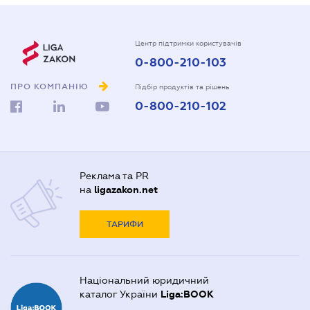
Центр підтримки користувачів
0-800-210-103
ПРО КОМПАНІЮ
Підбір продуктів та рішень
0-800-210-102
Реклама та PR
на
ligazakon.net
ТАРИФИ
Національний юридичний
каталог України
Liga:BOOK