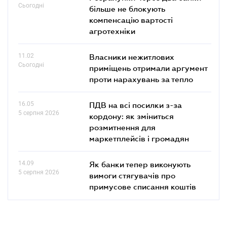
Сьогодні
більше не блокують
компенсацію вартості
агротехніки
11.02
Власники нежитлових
Сьогодні
приміщень отримали аргумент
проти нарахувань за тепло
16.05
ПДВ на всі посилки з-за
5 серпня 2026
кордону: як зміниться
розмитнення для
маркетплейсів і громадян
14.09
Як банки тепер виконують
5 серпня 2026
вимоги стягувачів про
примусове списання коштів