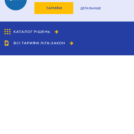
ТАРИФИ
ДЕТАЛЬНІШЕ
КАТАЛОГ РІШЕНЬ
ВСІ ТАРИФИ ЛІГА:ЗАКОН
Співробітництво
Агенти
Дилери
Політика конфіденційності
Умови використання сайту
Реклама
Блог
Новини компанії