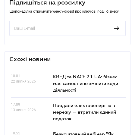
Підпишіться на розсилку
Щопонеділка отримуйте weekly-digest про ключові події бізнесу
Схожі новини
10.01
КВЕД та NACE 2.1-UA: бізнес
22 липня 2026
має самостійно змінити коди
діяльності
17.09
Продали електроенергію в
13 липня 2026
мережу — втратили єдиний
податок
10.55
Безкоштовний вебінар "Як