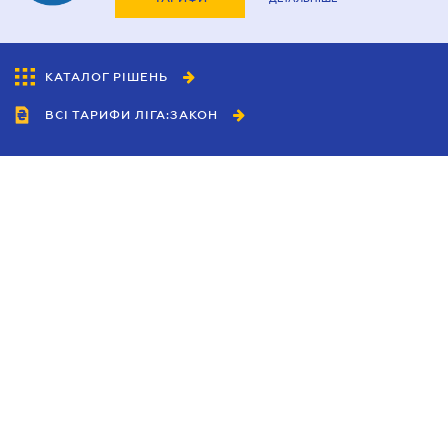
КАТАЛОГ РІШЕНЬ
ВСІ ТАРИФИ ЛІГА:ЗАКОН
Співробітництво
Агенти
Дилери
Політика конфіденційності
Умови використання сайту
Реклама
Блог
Новини компанії
Керівництва