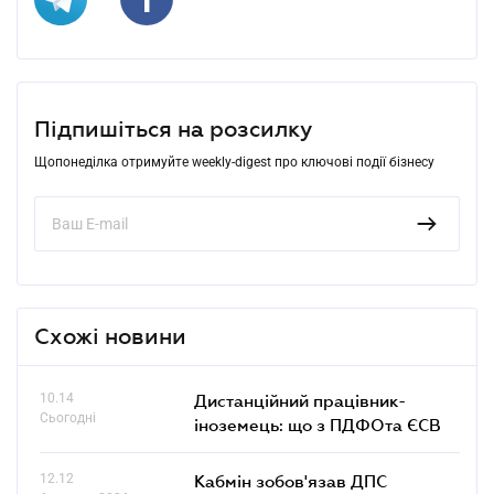
Підпишіться на розсилку
Щопонеділка отримуйте weekly-digest про ключові події бізнесу
Схожі новини
10.14
Дистанційний працівник-
Сьогодні
іноземець: що з ПДФОта ЄСВ
12.12
Кабмін зобов'язав ДПС