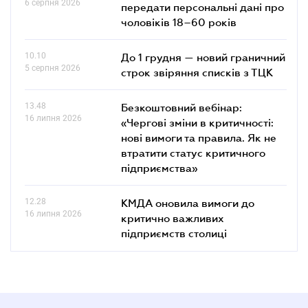
6 серпня 2026
передати персональні дані про
чоловіків 18–60 років
10.10
До 1 грудня — новий граничний
5 серпня 2026
строк звіряння списків з ТЦК
13.48
Безкоштовний вебінар:
16 липня 2026
«Чергові зміни в критичності:
нові вимоги та правила. Як не
втратити статус критичного
підприємства»
12.28
КМДА оновила вимоги до
16 липня 2026
критично важливих
підприємств столиці