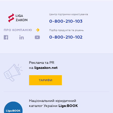
Центр підтримки користувачів
0-800-210-103
ПРО КОМПАНІЮ
Підбір продуктів та рішень
0-800-210-102
Реклама та PR
на
ligazakon.net
ТАРИФИ
Національний юридичний
каталог України
Liga:BOOK