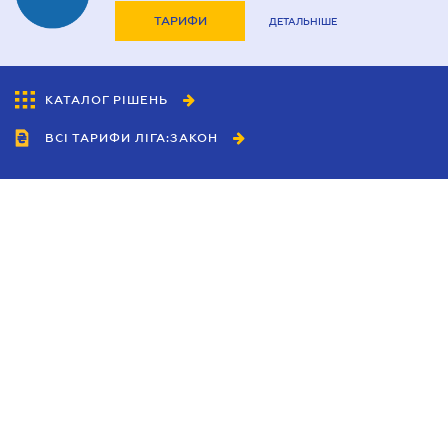
ТАРИФИ
ДЕТАЛЬНІШЕ
КАТАЛОГ РІШЕНЬ
ВСІ ТАРИФИ ЛІГА:ЗАКОН
Співробітництво
Агенти
Дилери
Політика конфіденційності
Умови використання сайту
Реклама
Блог
Новини компанії