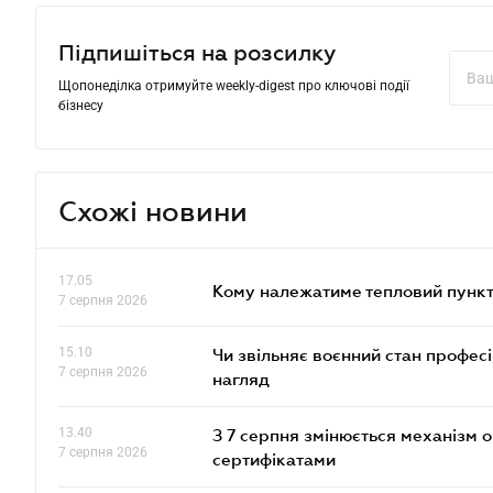
Підпишіться на розсилку
Щопонеділка отримуйте weekly-digest про ключові події
бізнесу
Схожі новини
17.05
Кому належатиме тепловий пункт
7 серпня 2026
15.10
Чи звільняє воєнний стан профес
7 серпня 2026
нагляд
13.40
З 7 серпня змінюється механізм 
7 серпня 2026
сертифікатами