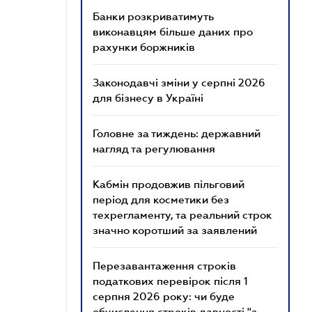
Банки розкриватимуть
виконавцям більше даних про
рахунки боржників
Законодавчі зміни у серпні 2026
для бізнесу в Україні
Головне за тиждень: державний
нагляд та регулювання
Кабмін продовжив пільговий
період для косметики без
техрегламенту, та реальний строк
значно коротший за заявлений
Перезавантаження строків
податкових перевірок після 1
серпня 2026 року: чи буде
обчислення строків давності "з