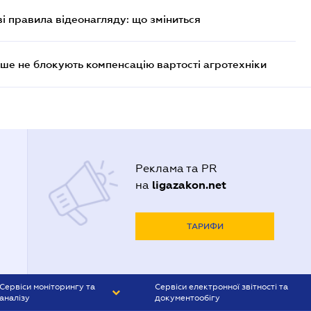
ві правила відеонагляду: що зміниться
ше не блокують компенсацію вартості агротехніки
Реклама та PR
ligazakon.net
на
ТАРИФИ
Сервіси моніторингу та
Сервіси електронної звітності та
аналізу
документообігу