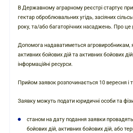
В Державному аграрному реєстрі стартує при
гектар оброблювальних угідь, засіяних сіль
року, та/або багаторічних насаджень. Про це
Допомога надаватиметься агровиробникам, я
активних бойових дій та активних бойових ді
інформаційні ресурси.
Прийом заявок розпочинається 10 вересня і 
Заявку можуть подати юридичні особи та фізич
станом на дату подання заявки провадять
бойових дій, активних бойових дій, або тер