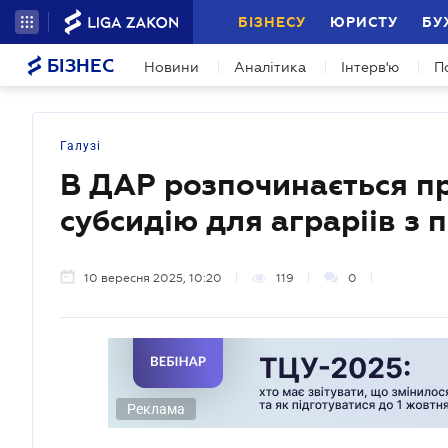
БІЗНЕСУ
ЮРИСТУ
БУ
БІЗНЕС
Новини
Аналітика
Інтерв'ю
П
Галузі
В ДАР розпочинається п
субсидію для аграріів з
10 вересня 2025, 10:20
119
0
Реклама