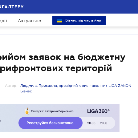
ХГАЛТЕРУ
одії
Актуально
Бізнес під час війни
рийом заявок на бюджетну
 прифронтових територій
Автор:
Людмила Присяжна, провідний юрист-аналітик LIGA ZAKON
Бізнес