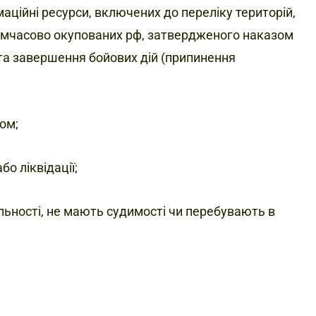
ційні ресурси, включених до переліку територій,
 тимчасово окупованих рф, затвердженого наказом
ата завершення бойових дій (припинення
ом;
о ліквідації;
льності, не мають судимості чи перебувають в