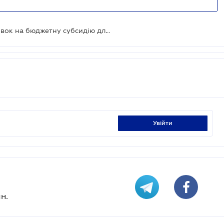
В ДАР розпочинається прийом заявок на бюджетну субсидію для аграріів з прифронтових територій
увійти
н.