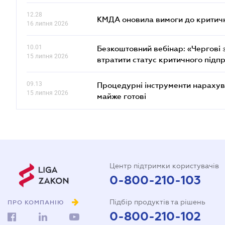
12.28
КМДА оновила вимоги до критичн
16 липня 2026
10.01
Безкоштовний вебінар: «Чергові з
15 липня 2026
втратити статус критичного підп
09.13
Процедурні інструменти нарахува
15 липня 2026
майже готові
Центр підтримки користувачів
0-800-210-103
Підбір продуктів та рішень
ПРО КОМПАНІЮ
0-800-210-102