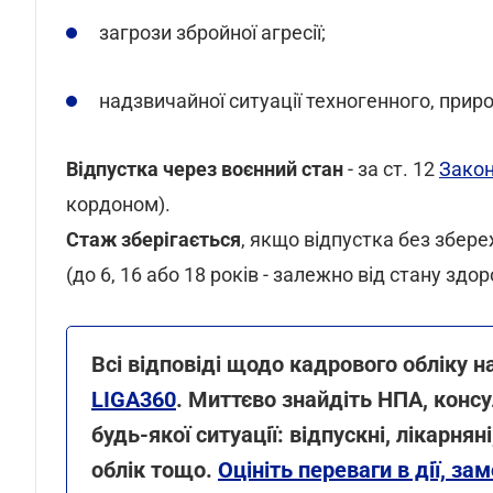
загрози збройної агресії;
надзвичайної ситуації техногенного, природ
Відпустка через воєнний стан
- за ст. 12
Закон
кордоном).
Стаж зберігається
, якщо відпустка без збер
(до 6, 16 або 18 років - залежно від стану здор
Всі відповіді щодо кадрового обліку н
LIGA360
. Миттєво знайдіть НПА, конс
будь-якої ситуації: відпускні, лікарнян
облік тощо.
Оцініть переваги в дії, з