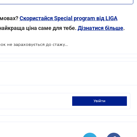
умовах?
Скористайся Special program від LIGA
найкраща ціна саме для тебе.
Дізнатися більше
.
Період відпустки за власний рахунок не зараховується до стажу для щорічної відпустки - Держпраці
увійти