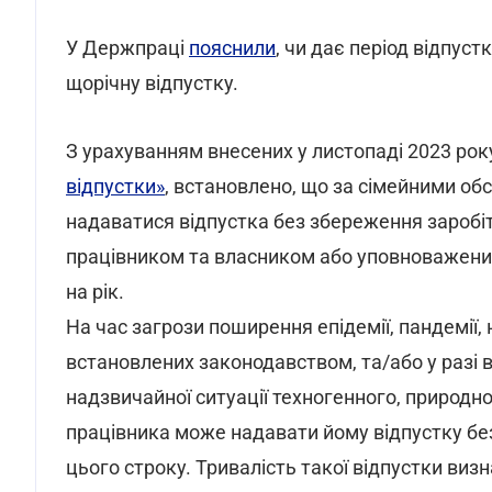
У Держпраці
пояснили
, чи дає період відпус
щорічну відпустку.
З урахуванням внесених у листопаді 2023 ро
відпустки»
, встановлено, що за сімейними об
надаватися відпустка без збереження заробіт
працівником та власником або уповноваженим
на рік.
На час загрози поширення епідемії, пандемії, 
встановлених законодавством, та/або у разі в
надзвичайної ситуації техногенного, природн
працівника може надавати йому відпустку бе
цього строку. Тривалість такої відпустки виз