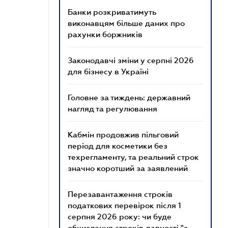
Банки розкриватимуть
виконавцям більше даних про
рахунки боржників
Законодавчі зміни у серпні 2026
для бізнесу в Україні
Головне за тиждень: державний
нагляд та регулювання
Кабмін продовжив пільговий
період для косметики без
техрегламенту, та реальний строк
значно коротший за заявлений
Перезавантаження строків
податкових перевірок після 1
серпня 2026 року: чи буде
обчислення строків давності "з