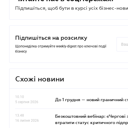
Підпишіться, щоб бути в курсі усіх бізнес-нови
Підпишіться на розсилку
Щопонеділка отримуйте weekly-digest про ключові події
бізнесу
Схожі новини
10.10
До 1 грудня — новий граничний с
5 серпня 2026
13.48
Безкоштовний вебінар: «Чергові з
16 липня 2026
втратити статус критичного підп