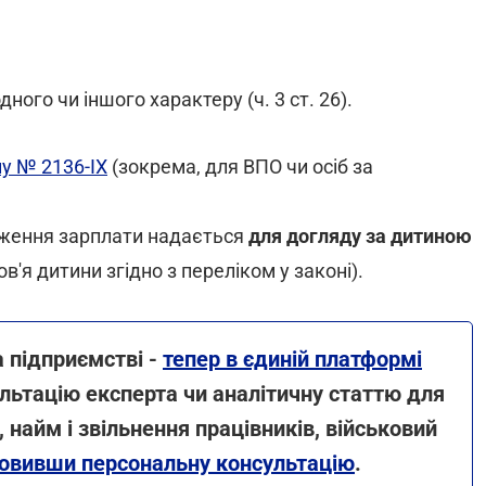
ного чи іншого характеру (ч. 3 ст. 26).
у № 2136-IX
(зокрема, для ВПО чи осіб за
еження зарплати надається
для догляду за дитиною
ов'я дитини згідно з переліком у законі).
а підприємстві -
тепер в єдиній платформі
ультацію експерта чи аналітичну статтю для
і, найм і звільнення працівників, військовий
амовивши персональну консультацію
.