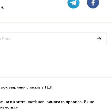
н.
трок звіряння списків з ТЦК
міни в критичності: нові вимоги та правила. Як не
риємства»