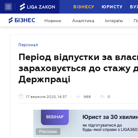
БІЗНЕСУ
ЮРИСТУ
БУ
БІЗНЕС
Новини
Аналітика
Інтерв'ю
П
Персонал
Період відпустки за вла
зараховується до стажу д
Держпраці
17 вересня 2025, 14:37
988
0
Реклама