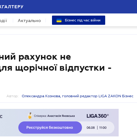
ХГАЛТЕРУ
одії
Актуально
Бізнес під час війни
сний рахунок не
ля щорічної відпустки -
Автор:
Олександра Кознова, головний редактор LIGA ZAKON Бізнес