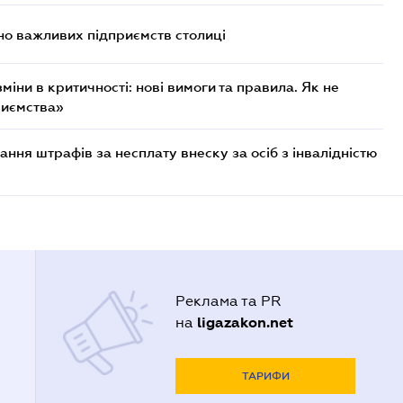
о важливих підприємств столиці
міни в критичності: нові вимоги та правила. Як не
риємства»
ння штрафів за несплату внеску за осіб з інвалідністю
Реклама та PR
ligazakon.net
на
ТАРИФИ