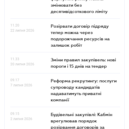
змінювати без
десятивідсоткового ліміту
11.20
Розірвати договір підряду
22 липня 2026
тепер можна через
подорожчання ресурсів на
залишок робіт
11.33
Зміни правил закупівель: нові
20 липня 2026
пороги і 15 днів на тендер
09.17
Реформа рекрутингу: послуги
7 липня 2026
супроводу кандидатів
надаватимуть приватні
компанії
09.15
Будівельні закупівлі: Кабмін
2 липня 2026
врегулював порядок
розірвання договорів за