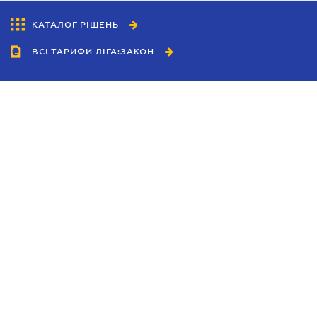
КАТАЛОГ РІШЕНЬ
ВСІ ТАРИФИ ЛІГА:ЗАКОН
Співробітництво
Агенти
Дилери
Політика конфіденційності
Умови використання сайту
Реклама
Блог
Новини компанії
Керівництва
Каталоги компаній
Теми в центрі уваги