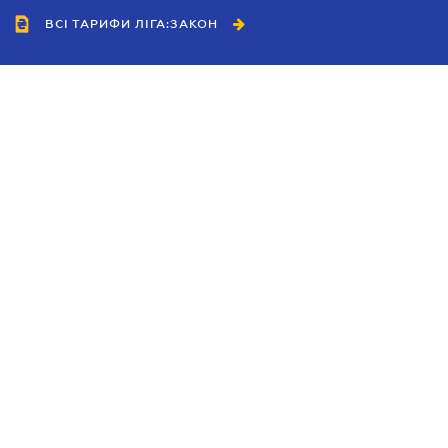
ВСІ ТАРИФИ ЛІГА:ЗАКОН
Співробітництво
Агенти
Дилери
Політика конфіденційності
Умови використання сайту
Реклама
Блог
Новини компанії
Керівництва
Каталоги компаній
Теми в центрі уваги
Підтримка та контакти