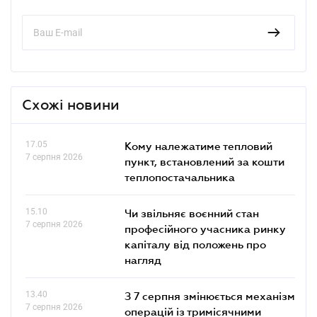
Схожі новини
17.05
Кому належатиме тепловий
7 серпня 2026
пункт, встановлений за кошти
теплопостачальника
15.10
Чи звільняє воєнний стан
7 серпня 2026
професійного учасника ринку
капіталу від положень про
нагляд
13.40
З 7 серпня змінюється механізм
7 серпня 2026
операцій із тримісячними